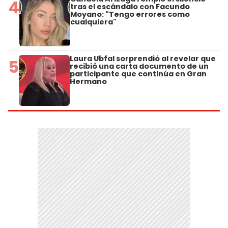
4
tras el escándalo con Facundo
Moyano: "Tengo errores como
cualquiera"
Laura Ubfal sorprendió al revelar que
5
recibió una carta documento de un
participante que continúa en Gran
Hermano