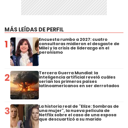
MÁS LEÍDAS DE PERFIL
Encuesta rumbo a 2027: cuatro
1
consultoras midieron el desgaste de
Milei y la crisis de liderazgo en el
peronismo
Tercera Guerra Mundial: la
2
inteligencia artificial reveló cuáles
serían los primeros países
latinoamericanos en ser derrotados
La historia real de "Elize: Sombras de
3
una mujer", la nueva película de
Netflix sobre el caso de una esposa
que descuartizó a su marido