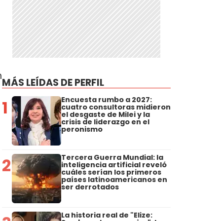
n
MÁS LEÍDAS DE PERFIL
Encuesta rumbo a 2027:
1
cuatro consultoras midieron
el desgaste de Milei y la
crisis de liderazgo en el
peronismo
Tercera Guerra Mundial: la
2
inteligencia artificial reveló
cuáles serían los primeros
países latinoamericanos en
ser derrotados
La historia real de "Elize: