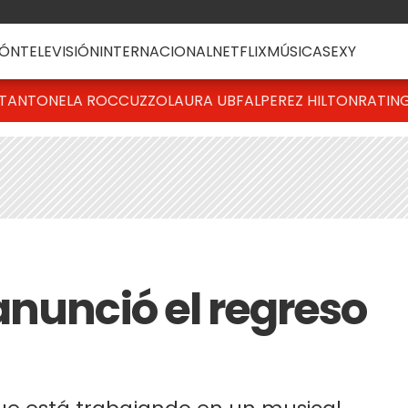
ÓN
TELEVISIÓN
INTERNACIONAL
NETFLIX
MÚSICA
SEXY
T
ANTONELA ROCCUZZO
LAURA UBFAL
PEREZ HILTON
RATIN
anunció el regreso