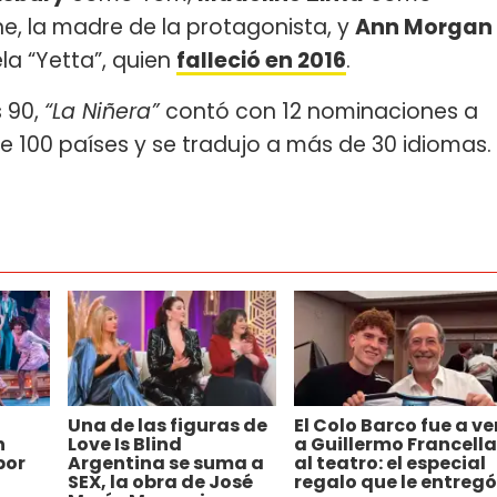
e, la madre de la protagonista, y
Ann Morgan
la “Yetta”, quien
falleció en 2016
.
s 90,
“La Niñera”
contó con 12 nominaciones a
de 100 países y se tradujo a más de 30 idiomas.
Una de las figuras de
El Colo Barco fue a ve
n
Love Is Blind
a Guillermo Francella
por
Argentina se suma a
al teatro: el especial
SEX, la obra de José
regalo que le entregó