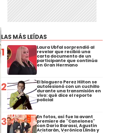
LAS MÁS LEÍDAS
Laura Ubfal sorprendió al
1
revelar que recibió una
carta documento de un
participante que continúa
en Gran Hermano
El bloguero Perez Hilton se
2
autolesionó con un cuchillo
durante una transmisión en
vivo: qué dice el reporte
policial
En fotos, así fue la avant
3
premiere de "Canelones"
con Darío Barassi, Agustín
Aristarán, Verónica Llinás y