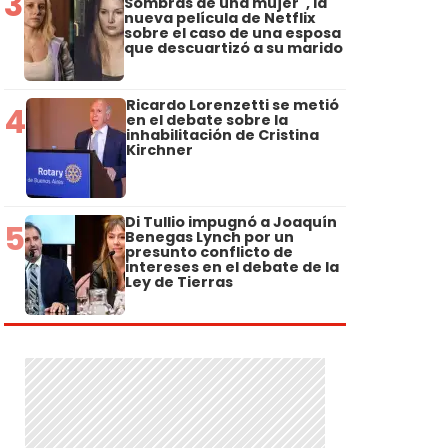
3
Sombras de una mujer", la
nueva película de Netflix
sobre el caso de una esposa
que descuartizó a su marido
Ricardo Lorenzetti se metió
4
en el debate sobre la
inhabilitación de Cristina
Kirchner
Di Tullio impugnó a Joaquín
5
Benegas Lynch por un
presunto conflicto de
intereses en el debate de la
Ley de Tierras