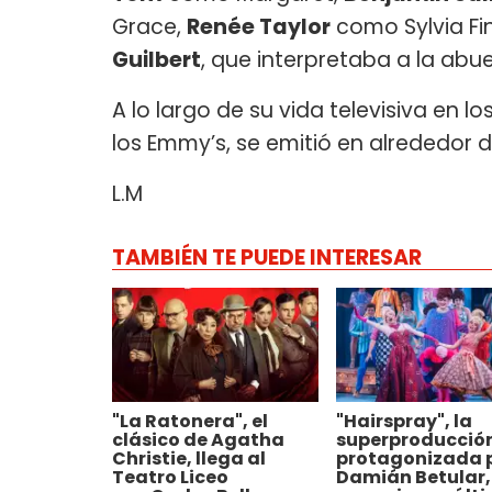
Grace,
Renée Taylor
como Sylvia Fin
Guilbert
, que interpretaba a la abue
A lo largo de su vida televisiva en lo
los Emmy’s, se emitió en alrededor 
L.M
TAMBIÉN TE PUEDE INTERESAR
"La Ratonera", el
"Hairspray", la
clásico de Agatha
superproducció
Christie, llega al
protagonizada 
Teatro Liceo
Damián Betular,