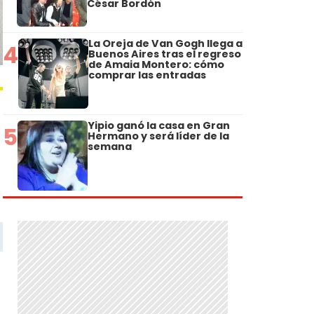
César Bordón
La Oreja de Van Gogh llega a
4
Buenos Aires tras el regreso
de Amaia Montero: cómo
comprar las entradas
Yipio ganó la casa en Gran
5
Hermano y será líder de la
semana