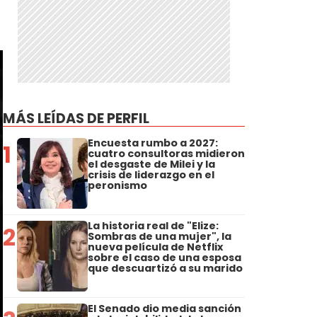
MÁS LEÍDAS DE PERFIL
Encuesta rumbo a 2027:
1
cuatro consultoras midieron
el desgaste de Milei y la
crisis de liderazgo en el
peronismo
La historia real de "Elize:
2
Sombras de una mujer", la
nueva película de Netflix
sobre el caso de una esposa
que descuartizó a su marido
El Senado dio media sanción