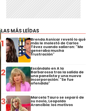
LAS MÁS LEÍDAS
Brenda Asnicar reveló lo qué
1
más le molestó de Carlos
Tévez cuando salieron: "Me
generaba mucha
frustración"
Escándalo en A la
2
Barbarossa tras la salida de
una panelista y una nueva
incorporación: "Se fue
ofendida"
Marcela Tauro se separó de
3
su novio, Leopoldo
Arancibia: los motivos