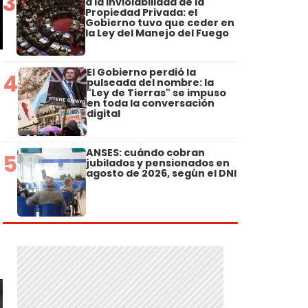
3
a la Inviolabilidad de la
Propiedad Privada: el
Gobierno tuvo que ceder en
la Ley del Manejo del Fuego
El Gobierno perdió la
4
pulseada del nombre: la
"Ley de Tierras" se impuso
en toda la conversación
digital
ANSES: cuándo cobran
5
jubilados y pensionados en
agosto de 2026, según el DNI