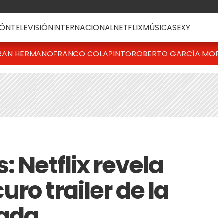
ÓN
TELEVISIÓN
INTERNACIONAL
NETFLIX
MÚSICA
SEXY
RAN HERMANO
FRANCO COLAPINTO
ROBERTO GARCÍA MO
: Netflix revela
ro trailer de la
ada