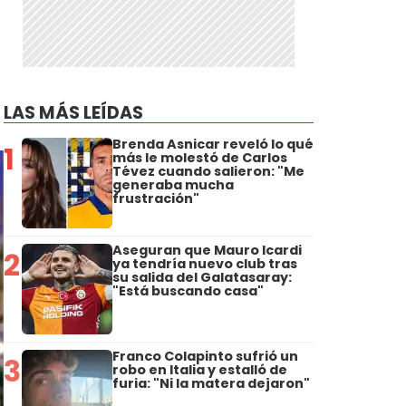
LAS MÁS LEÍDAS
Brenda Asnicar reveló lo qué
1
más le molestó de Carlos
Tévez cuando salieron: "Me
generaba mucha
frustración"
Aseguran que Mauro Icardi
2
ya tendría nuevo club tras
su salida del Galatasaray:
"Está buscando casa"
Franco Colapinto sufrió un
3
robo en Italia y estalló de
furia: "Ni la matera dejaron"