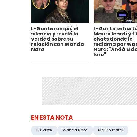
L-Gante rompió el
L-Gante se hart
silencio y reveló la
Mauro Icardi y fi
verdad sobre su
chats donde le
relación con Wanda
reclama por Wa
Nara
Nara: "Andá a d
loro"
EN ESTA NOTA
L-Gante
Wanda Nara
Mauro Icardi