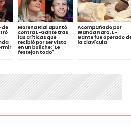
ó de
Morena Rial apuntó
Acompañado por
ltró
contra L-Gante tras
Wanda Nara, L-
las críticas que
Gante fue operado d
nda
recibió por ser vista
la clavícula
ormir
en un boliche: "Le
festejan todo"