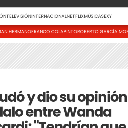
ÓN
TELEVISIÓN
INTERNACIONAL
NETFLIX
MÚSICA
SEXY
RAN HERMANO
FRANCO COLAPINTO
ROBERTO GARCÍA MO
udó y dio su opinión
dalo entre Wanda
cardi: "Tendrían que