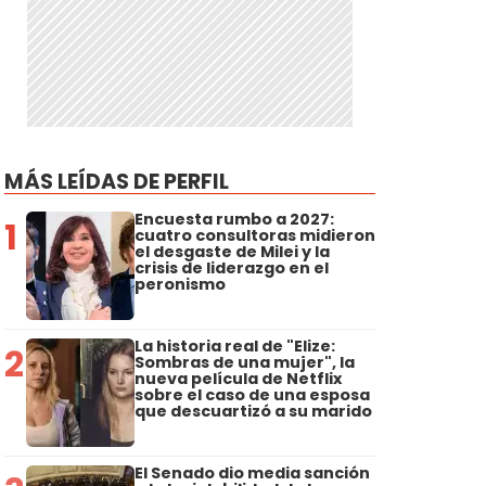
MÁS LEÍDAS DE PERFIL
Encuesta rumbo a 2027:
1
cuatro consultoras midieron
el desgaste de Milei y la
crisis de liderazgo en el
peronismo
La historia real de "Elize:
2
Sombras de una mujer", la
nueva película de Netflix
sobre el caso de una esposa
que descuartizó a su marido
El Senado dio media sanción