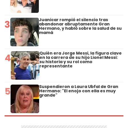
Juanicar rompió el silencio tras
3
abandonar abruptamente Gran
Hermano, y habló sobre la salud de su
mamá
Quién era Jorge Messi, la figura clave
4
en la carrera de su hijo Lionel Messi:
su historia y su rol como
representante
Suspendieron a Laura Ubfal de Gran
5
Hermano: "El enojo con ella es muy
grande"