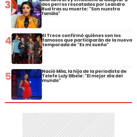
3
dos perros rescatados por Leandro
Rud tras su muerte: "Son nuestra
familia"
El Trece confirmó quiénes son los
4
famosos que participarán de la nueva
temporada de "Es mi sueño"
Nació Mila, la hija de la periodista de
5
Telefe Luly Illbele: "El mejor día del
mundo"