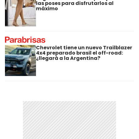
las poses para disfrutarlos al
máximo
Chevrolet tiene un nuevo Trailblazer
4x4 preparado brasil el off-road:
¿llegará a la Argentina?