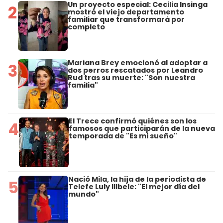
Un proyecto especial: Cecilia Insinga
2
mostró el viejo departamento
familiar que transformará por
completo
Mariana Brey emocionó al adoptar a
3
dos perros rescatados por Leandro
Rud tras su muerte: "Son nuestra
familia"
El Trece confirmó quiénes son los
4
famosos que participarán de la nueva
temporada de "Es mi sueño"
Nació Mila, la hija de la periodista de
5
Telefe Luly Illbele: "El mejor día del
mundo"