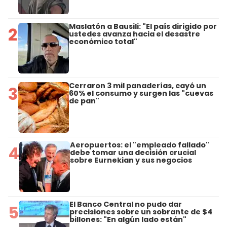
Maslatón a Bausili: "El país dirigido por
2
ustedes avanza hacia el desastre
económico total"
Cerraron 3 mil panaderías, cayó un
3
60% el consumo y surgen las "cuevas
de pan"
Aeropuertos: el "empleado fallado"
4
debe tomar una decisión crucial
sobre Eurnekian y sus negocios
El Banco Central no pudo dar
5
precisiones sobre un sobrante de $4
billones: "En algún lado están"