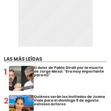
LAS MÁS LEÍDAS
El dolor de Pablo Giralt por la muerte
1
de Jorge Messi: "Era muy importante
para mí"
Quiénes serán los invitados de Juana
2
Viale para el domingo 9 de agosto:
exitosos actores