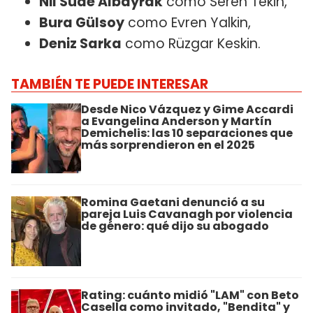
Nil Sude Albayrak
como Seren Tekin,
Bura Gülsoy
como Evren Yalkin,
Deniz Sarka
como Rüzgar Keskin.
TAMBIÉN TE PUEDE INTERESAR
Desde Nico Vázquez y Gime Accardi
a Evangelina Anderson y Martín
Demichelis: las 10 separaciones que
más sorprendieron en el 2025
Romina Gaetani denunció a su
pareja Luis Cavanagh por violencia
de género: qué dijo su abogado
Rating: cuánto midió "LAM" con Beto
Casella como invitado, "Bendita" y