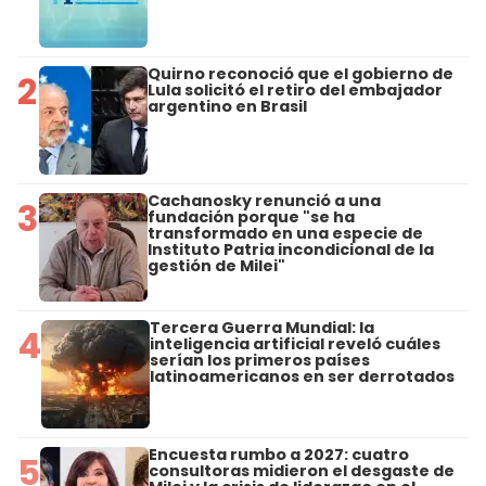
Quirno reconoció que el gobierno de
2
Lula solicitó el retiro del embajador
argentino en Brasil
Cachanosky renunció a una
3
fundación porque "se ha
transformado en una especie de
Instituto Patria incondicional de la
gestión de Milei"
Tercera Guerra Mundial: la
4
inteligencia artificial reveló cuáles
serían los primeros países
latinoamericanos en ser derrotados
Encuesta rumbo a 2027: cuatro
5
consultoras midieron el desgaste de