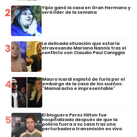
Yipio ganó la casa en Gran Hermano y
2
será líder de la semana
La delicada situación que estaría
3
atravesando Mariana Nannis tras el
conflicto con Claudio Paul Caniggia
Mauro Icardi explotó de furia por el
4
embargo de la casa de los sueños:
"Mamaracho e impresentable"
El bloguero Perez Hilton fue
5
hospitalizado después de que la
policía fuera a su casa tras una
perturbadora transmisión en vivo