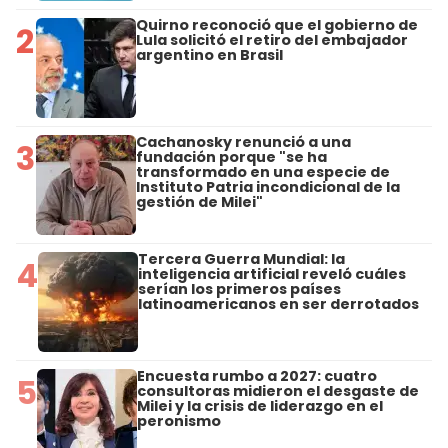
Quirno reconoció que el gobierno de
2
Lula solicitó el retiro del embajador
argentino en Brasil
Cachanosky renunció a una
3
fundación porque "se ha
transformado en una especie de
Instituto Patria incondicional de la
gestión de Milei"
Tercera Guerra Mundial: la
4
inteligencia artificial reveló cuáles
serían los primeros países
latinoamericanos en ser derrotados
Encuesta rumbo a 2027: cuatro
5
consultoras midieron el desgaste de
Milei y la crisis de liderazgo en el
peronismo