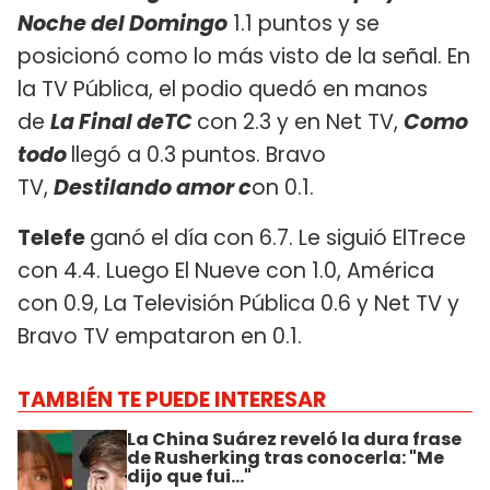
Noche del Domingo
1.1 puntos y se
posicionó como lo más visto de la señal. En
la TV Pública, el podio quedó en manos
de
La Final deTC
con 2.3 y en Net TV,
Como
todo
llegó a 0.3 puntos. Bravo
TV,
Destilando amor c
on 0.1.
Telefe
ganó el día con 6.7. Le siguió ElTrece
con 4.4. Luego El Nueve con 1.0, América
con 0.9, La Televisión Pública 0.6 y Net TV y
Bravo TV empataron en 0.1.
TAMBIÉN TE PUEDE INTERESAR
La China Suárez reveló la dura frase
de Rusherking tras conocerla: "Me
dijo que fui..."