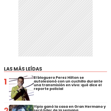
LAS MÁS LEÍDAS
El bloguero Perez Hilton se
1
autolesionó con un cuchillo durante
una transmisión en vivo: qué dice el
reporte policial
Yipio ganó la casa en Gran Hermano y
2
será líder de la semana