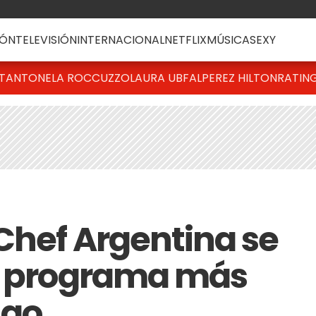
ÓN
TELEVISIÓN
INTERNACIONAL
NETFLIX
MÚSICA
SEXY
T
ANTONELA ROCCUZZO
LAURA UBFAL
PEREZ HILTON
RATIN
Chef Argentina se
el programa más
ngo