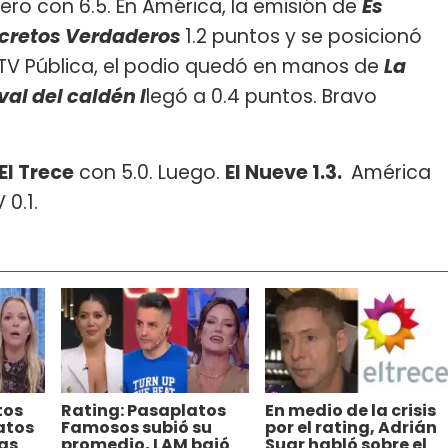
ro con 6.5. En América, la emisión de
Es
ecretos Verdaderos
1.2 puntos y se posicionó
a TV Pública, el podio quedó en manos de
La
val del caldén l
legó a 0.4 puntos. Bravo
El Trece
con 5.0. Luego.
El Nueve 1.3.
América
 0.1.
tos
Rating: Pasaplatos
En medio de la crisis
atos
Famosos subió su
por el rating, Adrián
as
promedio, LAM bajó
Suar habló sobre el