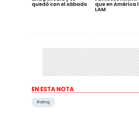
quedó con el sábado
que en América l
LAM
EN ESTA NOTA
Rating