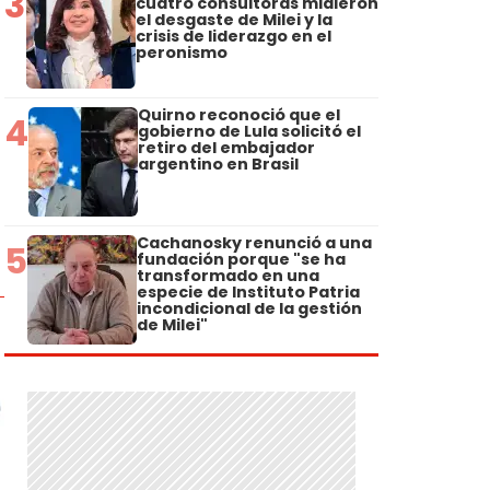
3
cuatro consultoras midieron
el desgaste de Milei y la
crisis de liderazgo en el
peronismo
Quirno reconoció que el
4
gobierno de Lula solicitó el
retiro del embajador
argentino en Brasil
Cachanosky renunció a una
5
fundación porque "se ha
transformado en una
especie de Instituto Patria
incondicional de la gestión
de Milei"