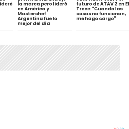
ideró
la marca pero lideró
futuro de ATAV 2 en E
en América y
Trece: "Cuando las
Masterchef
cosas no funcionan,
Argentina fue lo
me hago cargo"
mejor del día