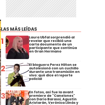
LAS MÁS LEÍDAS
Laura Ubfal sorprendió al
1
revelar que recibió una
carta documento de un
participante que continúa
en Gran Hermano
El bloguero Perez Hilton se
2
autolesionó con un cuchillo
durante una transmisión en
vivo: qué dice el reporte
policial
En fotos, así fue la avant
3
premiere de "Canelones"
con Darío Barassi, Agustín
Aristarán, Verónica Llinás y