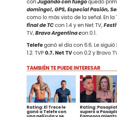
con
Jugando con fuego
quedó prime
domingo!, GPS, Especial Pasión, S
como lo más visto de la señal. En l
final de TC
con 1.4 y en Net TV,
Festi
TV,
Bravo Argentina c
on 0.1.
Telefe
ganó el día con 6.6. Le siguió
1.2. TVP
0.7.
Net TV
con 0.2 y Bravo TV
TAMBIÉN TE PUEDE INTERESAR
Rating: El Trece le
Rating: Pasapla
ganó a Telefe con
superó a Pasapl
una película y se
Famosos mientr