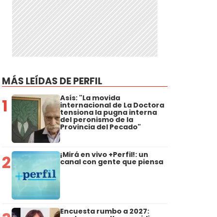
MÁS LEÍDAS DE PERFIL
Asís: "La movida
1
internacional de La Doctora
tensiona la pugna interna
del peronismo de la
Provincia del Pecado"
¡Mirá en vivo +Perfil!: un
2
canal con gente que piensa
Encuesta rumbo a 2027: