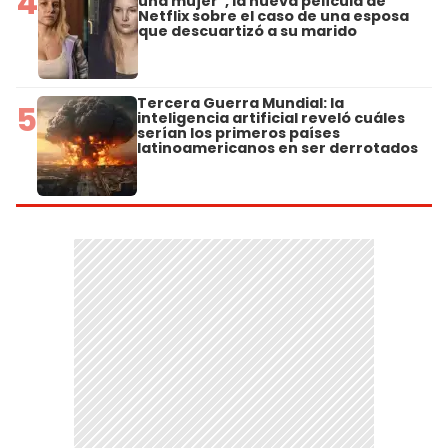
4
una mujer", la nueva película de
Netflix sobre el caso de una esposa
que descuartizó a su marido
Tercera Guerra Mundial: la
5
inteligencia artificial reveló cuáles
serían los primeros países
latinoamericanos en ser derrotados