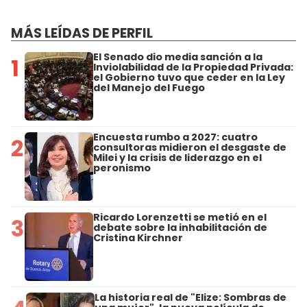
MÁS LEÍDAS DE PERFIL
El Senado dio media sanción a la
1
Inviolabilidad de la Propiedad Privada:
el Gobierno tuvo que ceder en la Ley
del Manejo del Fuego
Encuesta rumbo a 2027: cuatro
2
consultoras midieron el desgaste de
Milei y la crisis de liderazgo en el
peronismo
Ricardo Lorenzetti se metió en el
3
debate sobre la inhabilitación de
Cristina Kirchner
La historia real de "Elize: Sombras de