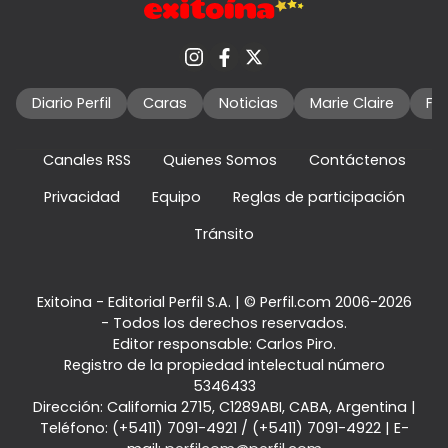
Diario Perfil
Caras
Noticias
Marie Claire
Fo
Canales RSS
Quienes Somos
Contáctenos
Privacidad
Equipo
Reglas de participación
Tránsito
Exitoina - Editorial Perfil S.A.
| © Perfil.com 2006-2026
- Todos los derechos reservados.
Editor responsable: Carlos Piro.
Registro de la propiedad intelectual número
5346433
Dirección:
California 2715
,
C1289ABI
,
CABA, Argentina
|
Teléfono:
(+5411) 7091-4921
/
(+5411) 7091-4922
| E-