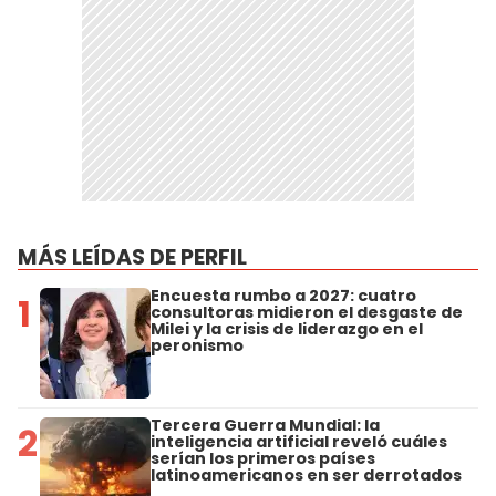
MÁS LEÍDAS DE PERFIL
Encuesta rumbo a 2027: cuatro
1
consultoras midieron el desgaste de
Milei y la crisis de liderazgo en el
peronismo
Tercera Guerra Mundial: la
2
inteligencia artificial reveló cuáles
serían los primeros países
latinoamericanos en ser derrotados