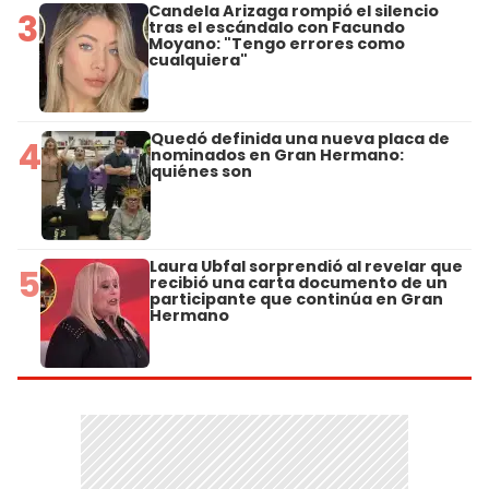
Candela Arizaga rompió el silencio
3
tras el escándalo con Facundo
Moyano: "Tengo errores como
cualquiera"
Quedó definida una nueva placa de
4
nominados en Gran Hermano:
quiénes son
Laura Ubfal sorprendió al revelar que
5
recibió una carta documento de un
participante que continúa en Gran
Hermano