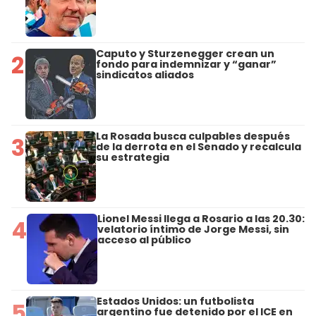
Caputo y Sturzenegger crean un
2
fondo para indemnizar y “ganar”
sindicatos aliados
La Rosada busca culpables después
3
de la derrota en el Senado y recalcula
su estrategia
Lionel Messi llega a Rosario a las 20.30:
4
velatorio íntimo de Jorge Messi, sin
acceso al público
Estados Unidos: un futbolista
5
argentino fue detenido por el ICE en