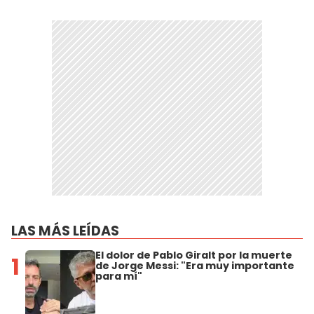
LAS MÁS LEÍDAS
El dolor de Pablo Giralt por la muerte
1
de Jorge Messi: "Era muy importante
para mí"