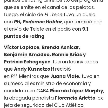
puntos de rating ante los 7.0 del programa
que se emite en el canal de las pelotas.
Luego, el ciclo de
El Trece
tuvo un duelo
con
PH, Podemos Hablar
, que terminó con
el envío de Telefe en el podio con
9.1
puntos de rating
.
Víctor Laplace, Brenda Asnicar,
Benjamín Amadeo, Ronnie Arias y
Patricia Echegoyen
, fueron los invitados
que
Andy Kusnetzoff
recibió
en
PH.
Mientras que
Juana Viale,
tuvo en
su mesa al ex ministro de economía y
candidato en CABA
Ricardo López Murphy
,
la abogada penalista
Florencia Arietto
,ex
jefa de seguridad del Club Atlético