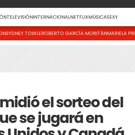
ÓN
TELEVISIÓN
INTERNACIONAL
NETFLIX
MÚSICA
SEXY
TON
SYDNEY TOWLE
ROBERTO GARCÍA MORITÁN
MARIELA PR
midió el sorteo del
ue se jugará en
s Unidos y Canadá