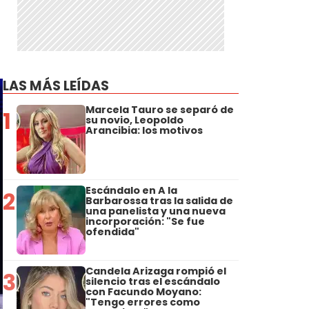
LAS MÁS LEÍDAS
Marcela Tauro se separó de
1
su novio, Leopoldo
Arancibia: los motivos
Escándalo en A la
2
Barbarossa tras la salida de
una panelista y una nueva
incorporación: "Se fue
ofendida"
Candela Arizaga rompió el
3
silencio tras el escándalo
con Facundo Moyano:
"Tengo errores como