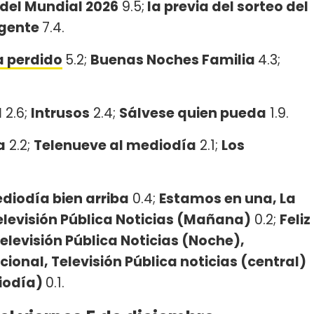
 del Mundial 2026
9.5;
la previa del sorteo del
a gente
7.4.
a perdido
5.2;
Buenas Noches Familia
4.3;
M
2.6;
Intrusos
2.4;
Sálvese quien pueda
1.9.
a
2.2;
Telenueve al mediodía
2.1;
Los
diodía bien arriba
0.4;
Estamos en una, La
elevisión Pública Noticias (Mañana)
0.2;
Feliz
Televisión Pública Noticias (Noche),
cional, Televisión Pública noticias (central)
diodía)
0.1.