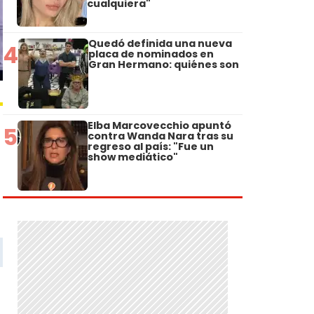
cualquiera"
Quedó definida una nueva
4
placa de nominados en
Gran Hermano: quiénes son
Elba Marcovecchio apuntó
5
contra Wanda Nara tras su
regreso al país: "Fue un
show mediático"
n