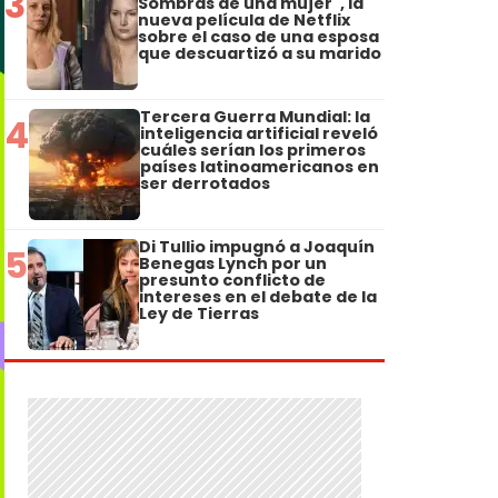
3
Sombras de una mujer", la
nueva película de Netflix
sobre el caso de una esposa
que descuartizó a su marido
Tercera Guerra Mundial: la
4
inteligencia artificial reveló
cuáles serían los primeros
países latinoamericanos en
ser derrotados
Di Tullio impugnó a Joaquín
5
Benegas Lynch por un
presunto conflicto de
intereses en el debate de la
Ley de Tierras