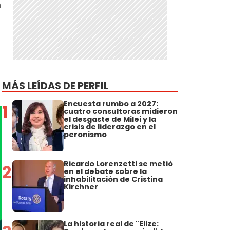
n
MÁS LEÍDAS DE PERFIL
Encuesta rumbo a 2027:
1
cuatro consultoras midieron
el desgaste de Milei y la
crisis de liderazgo en el
peronismo
Ricardo Lorenzetti se metió
2
en el debate sobre la
inhabilitación de Cristina
Kirchner
La historia real de "Elize: