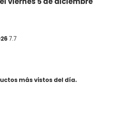
el viernes 5 de diciembre
026
7.7
uctos más vistos del día.