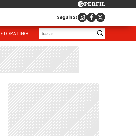
Seguinos
IETO
RATING