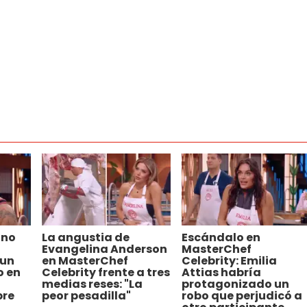
ino
La angustia de
Escándalo en
Evangelina Anderson
MasterChef
 un
en MasterChef
Celebrity: Emilia
o en
Celebrity frente a tres
Attias habría
medias reses: "La
protagonizado un
pre
peor pesadilla"
robo que perjudicó a