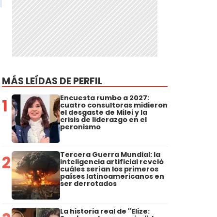
MÁS LEÍDAS DE PERFIL
Encuesta rumbo a 2027:
1
cuatro consultoras midieron
el desgaste de Milei y la
crisis de liderazgo en el
peronismo
Tercera Guerra Mundial: la
2
inteligencia artificial reveló
cuáles serían los primeros
países latinoamericanos en
ser derrotados
La historia real de "Elize: