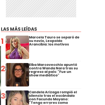
LAS MÁS LEÍDAS
Marcela Tauro se separó de
1
su novio, Leopoldo
Arancibia: los motivos
Elba Marcovecchio apuntó
2
contra Wanda Nara tras su
regreso al país: "Fue un
show mediático"
Candela Arizaga rompió el
3
silencio tras el escándalo
con Facundo Moyano:
"Tengo errores como