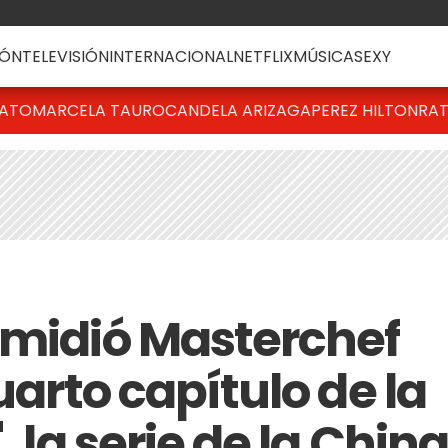
ÓN
TELEVISIÓN
INTERNACIONAL
NETFLIX
MÚSICA
SEXY
BATO
MARCELA TAURO
CANDELA ARIZAGA
PEREZ HILTON
RAT
 midió Masterchef
uarto capítulo de la
, la serie de la Chin