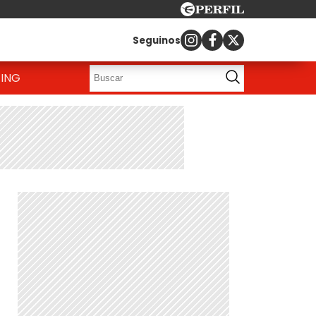
Seguinos
ING
a