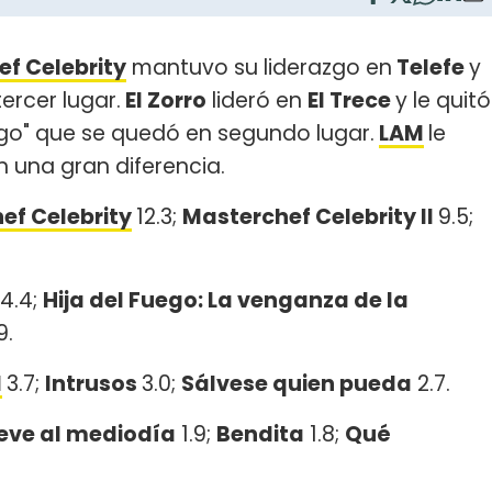
f Celebrity
mantuvo su liderazgo en
Telefe
y
ercer lugar.
El Zorro
lideró en
El Trece
y le quitó
uego" que se quedó en segundo lugar.
LAM
le
 una gran diferencia.
ef Celebrity
12.3;
Masterchef Celebrity II
9.5;
4.4;
Hija del Fuego: La venganza de la
9.
M
3.7;
Intrusos
3.0;
Sálvese quien pueda
2.7.
eve al mediodía
1.9;
Bendita
1.8;
Qué