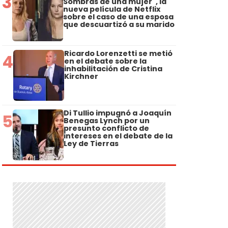
3
Sombras de una mujer", la
nueva película de Netflix
sobre el caso de una esposa
que descuartizó a su marido
Ricardo Lorenzetti se metió
4
en el debate sobre la
inhabilitación de Cristina
Kirchner
Di Tullio impugnó a Joaquín
5
Benegas Lynch por un
presunto conflicto de
intereses en el debate de la
Ley de Tierras