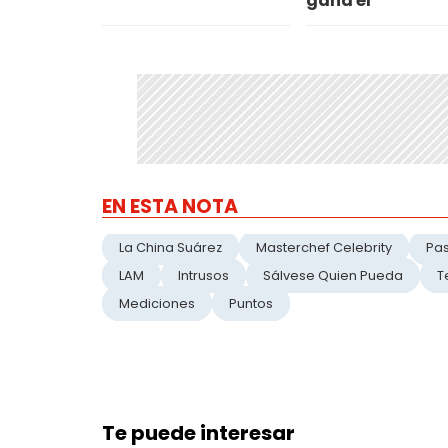
gana él"
EN ESTA NOTA
La China Suárez
Masterchef Celebrity
Pa
LAM
Intrusos
Sálvese Quien Pueda
T
Mediciones
Puntos