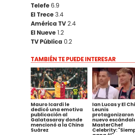
Telefe
6.9
El Trece
3.4
América TV
2.4
El Nueve
1.2
TV Pública
0.2
TAMBIÉN TE PUEDE INTERESAR
Mauro Icardi le
Ian Lucas y El Ch
dedicó una emotiva
Leunis
publicación al
protagonizaron
Galatasaray donde
nuevo escándal
mencionó a la China
MasterChef
Suárez
Celebrity: "Siem