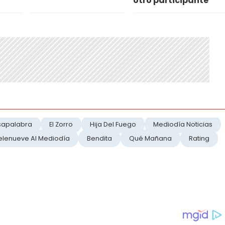
otro participante
sapalabra
El Zorro
Hija Del Fuego
Mediodía Noticias
elenueve Al Mediodía
Bendita
Qué Mañana
Rating