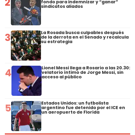
2
fondo para indemnizar y “ganar”
sindicatos aliados
La Rosada busca culpables después
3
de la derrota en el Senado y recalcula
su estrategia
Lionel Messi llega a Rosario a las 20.30:
4
velatorio íntimo de Jorge Messi, sin
acceso al público
Estados Unidos: un futbolista
5
argentino fue detenido por el ICE en
un aeropuerto de Florida