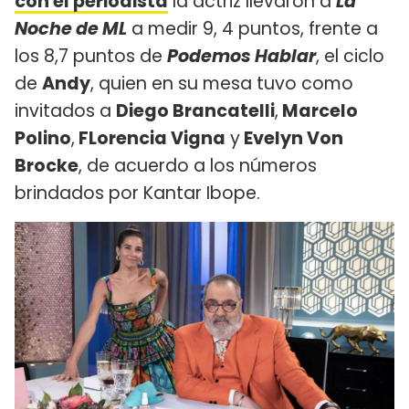
con el periodista
la actriz llevaron a
La
Noche de ML
a medir 9, 4 puntos, frente a
los 8,7 puntos de
Podemos Hablar
, el ciclo
de
Andy
, quien en su mesa tuvo como
invitados a
Diego Brancatelli
,
Marcelo
Polino
,
FLorencia Vigna
y
Evelyn Von
Brocke
, de acuerdo a los números
brindados por Kantar Ibope.