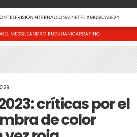
ÓN
TELEVISIÓN
INTERNACIONAL
NETFLIX
MÚSICA
SEXY
ONEL MESSI
LEANDRO RUD
JUANICAR
RATING
0:29
023: críticas por el
ombra de color
vez roja