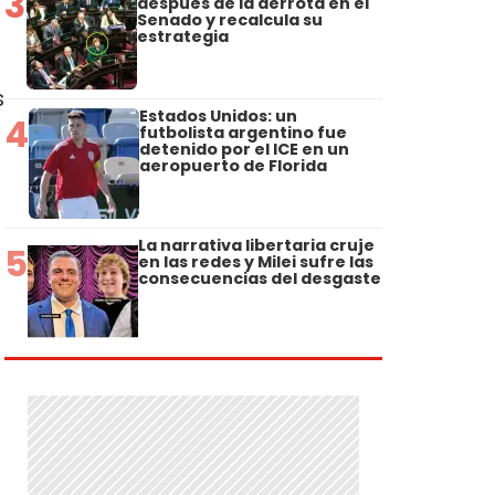
3
después de la derrota en el
Senado y recalcula su
estrategia
s
Estados Unidos: un
4
futbolista argentino fue
detenido por el ICE en un
aeropuerto de Florida
La narrativa libertaria cruje
5
en las redes y Milei sufre las
consecuencias del desgaste