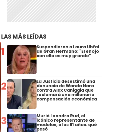
LAS MÁS LEÍDAS
Suspendieron a Laura Ubfal
1
de Gran Hermano: "El enojo
con ella es muy grande"
La Justicia desestimó una
2
denuncia de Wanda Nara
contra Alex Caniggia que
reclamará una millonaria
compensación económica
Murió Leandro Rud, el
3
icónico representante de
modelos, a los 51 años: qué
pasó