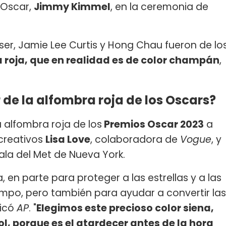
 Oscar,
Jimmy Kimmel
, en la ceremonia de
er, Jamie Lee Curtis y Hong Chau fueron de lo
 roja, que en realidad es de color champán
,
 de la alfombra roja de los Oscars?
a alfombra roja de los
Premios Oscar 2023
a
creativos
Lisa Love
, colaboradora de
Vogue
, y
Gala del Met de Nueva York.
 en parte para proteger a las estrellas y a las
empo, pero también para ayudar a convertir las
dicó
AP
. "
Elegimos este precioso color siena,
l, porque es el atardecer antes de la hora