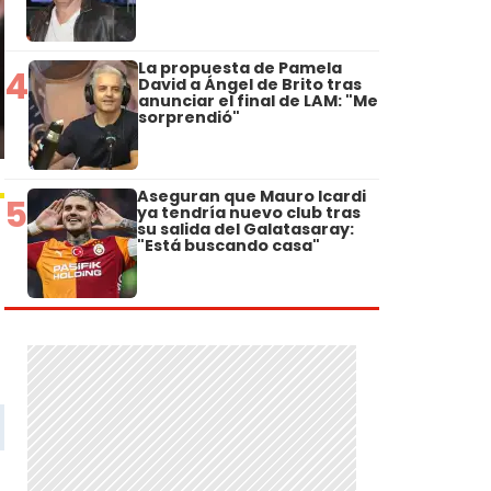
La propuesta de Pamela
4
David a Ángel de Brito tras
anunciar el final de LAM: "Me
sorprendió"
Aseguran que Mauro Icardi
5
ya tendría nuevo club tras
su salida del Galatasaray:
"Está buscando casa"