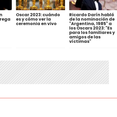
n
Oscar 2023: cuándo
Ricardo Darín habló
trega
es y cómo ver la
de la nominación de
ceremonia en vivo
"Argentina, 1985" a
los Oscars 2023: "Es
para los familiares y
amigos de las
víctimas"