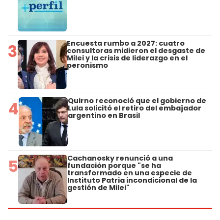
Encuesta rumbo a 2027: cuatro
3
consultoras midieron el desgaste de
Milei y la crisis de liderazgo en el
peronismo
Quirno reconoció que el gobierno de
4
Lula solicitó el retiro del embajador
argentino en Brasil
Cachanosky renunció a una
5
fundación porque "se ha
transformado en una especie de
Instituto Patria incondicional de la
gestión de Milei"