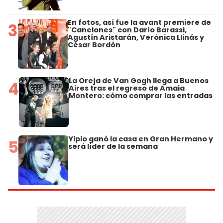
En fotos, así fue la avant premiere de
3
"Canelones" con Darío Barassi,
Agustín Aristarán, Verónica Llinás y
César Bordón
La Oreja de Van Gogh llega a Buenos
4
Aires tras el regreso de Amaia
Montero: cómo comprar las entradas
Yipio ganó la casa en Gran Hermano y
5
será líder de la semana