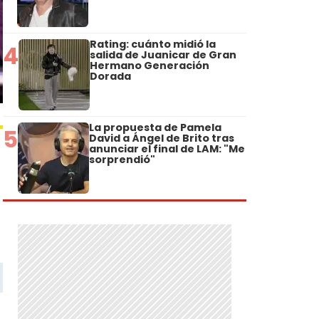
Rating: cuánto midió la
4
salida de Juanicar de Gran
Hermano Generación
Dorada
La propuesta de Pamela
5
David a Ángel de Brito tras
anunciar el final de LAM: "Me
sorprendió"