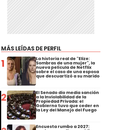
MÁS LEÍDAS DE PERFIL
La historia real de "Elize:
1
Sombras de una mujer", la
nueva película de Netflix
sobre el caso de una esposa
que descuartizó a su marido
El Senado dio media sanción
2
a la Inviolabilidad de la
Propiedad Privada: el
Gobierno tuvo que ceder en
la Ley del Manejo del Fuego
Encuesta rumbo a 2027: