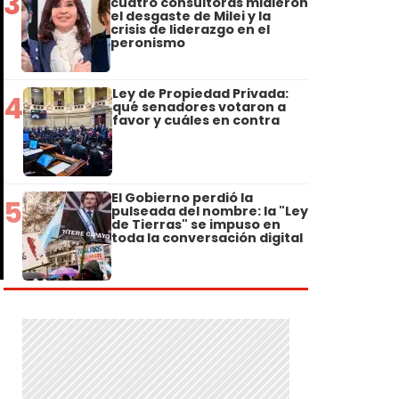
3
cuatro consultoras midieron
el desgaste de Milei y la
crisis de liderazgo en el
peronismo
Ley de Propiedad Privada:
4
qué senadores votaron a
favor y cuáles en contra
El Gobierno perdió la
5
pulseada del nombre: la "Ley
de Tierras" se impuso en
toda la conversación digital