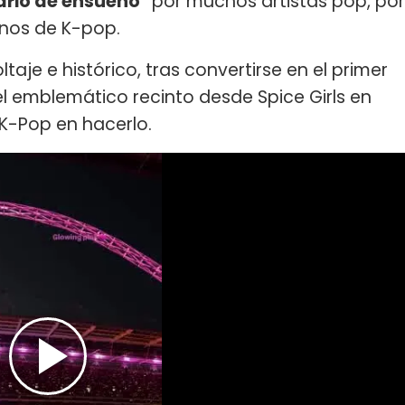
ario de ensueño"
por muchos artistas pop, por
inos de K-pop.
aje e histórico, tras convertirse en el primer
l emblemático recinto desde Spice Girls en
 K-Pop en hacerlo.