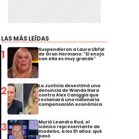
LAS MÁS LEÍDAS
Suspendieron a Laura Ubfal
1
de Gran Hermano: "El enojo
con ella es muy grande"
La Justicia desestimó una
2
denuncia de Wanda Nara
contra Alex Caniggia que
reclamará una millonaria
compensación económica
Murió Leandro Rud, el
3
icónico representante de
modelos, a los 51 años: qué
pasó