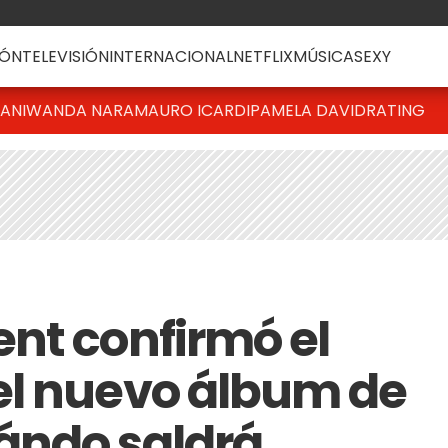
ÓN
TELEVISIÓN
INTERNACIONAL
NETFLIX
MÚSICA
SEXY
IANI
WANDA NARA
MAURO ICARDI
PAMELA DAVID
RATING
nt confirmó el
el nuevo álbum de
ándo saldrá