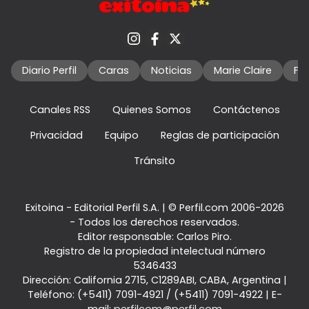
Diario Perfil
Caras
Noticias
Marie Claire
Fo
Canales RSS
Quienes Somos
Contáctenos
Privacidad
Equipo
Reglas de participación
Tránsito
Exitoina - Editorial Perfil S.A.
| © Perfil.com 2006-2026
- Todos los derechos reservados.
Editor responsable: Carlos Piro.
Registro de la propiedad intelectual número
5346433
Dirección:
California 2715
,
C1289ABI
,
CABA, Argentina
|
Teléfono:
(+5411) 7091-4921
/
(+5411) 7091-4922
| E-
mail:
perfilcom@perfil.com