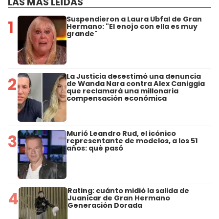
LAS MÁS LEÍDAS
Suspendieron a Laura Ubfal de Gran
1
Hermano: "El enojo con ella es muy
grande"
La Justicia desestimó una denuncia
2
de Wanda Nara contra Alex Caniggia
que reclamará una millonaria
compensación económica
Murió Leandro Rud, el icónico
3
representante de modelos, a los 51
años: qué pasó
Rating: cuánto midió la salida de
4
Juanicar de Gran Hermano
Generación Dorada