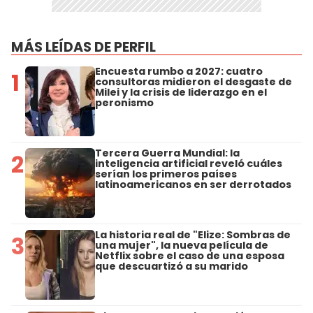
MÁS LEÍDAS DE PERFIL
Encuesta rumbo a 2027: cuatro
1
consultoras midieron el desgaste de
Milei y la crisis de liderazgo en el
peronismo
Tercera Guerra Mundial: la
2
inteligencia artificial reveló cuáles
serían los primeros países
latinoamericanos en ser derrotados
La historia real de "Elize: Sombras de
3
una mujer", la nueva película de
Netflix sobre el caso de una esposa
que descuartizó a su marido