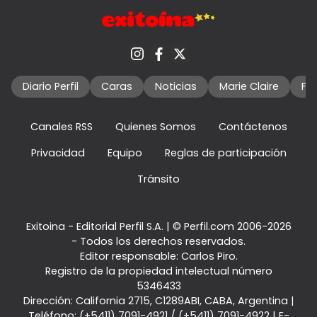
Diario Perfil
Caras
Noticias
Marie Claire
Fo
Canales RSS
Quienes Somos
Contáctenos
Privacidad
Equipo
Reglas de participación
Tránsito
Exitoina - Editorial Perfil S.A.
| © Perfil.com 2006-2026
- Todos los derechos reservados.
Editor responsable: Carlos Piro.
Registro de la propiedad intelectual número
5346433
Dirección:
California 2715
,
C1289ABI
,
CABA, Argentina
|
Teléfono:
(+5411) 7091-4921
/
(+5411) 7091-4922
| E-