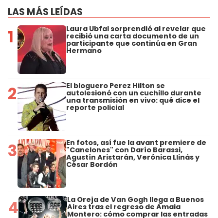
LAS MÁS LEÍDAS
Laura Ubfal sorprendió al revelar que
1
recibió una carta documento de un
participante que continúa en Gran
Hermano
El bloguero Perez Hilton se
2
autolesionó con un cuchillo durante
una transmisión en vivo: qué dice el
reporte policial
En fotos, así fue la avant premiere de
3
"Canelones" con Darío Barassi,
Agustín Aristarán, Verónica Llinás y
César Bordón
La Oreja de Van Gogh llega a Buenos
4
Aires tras el regreso de Amaia
Montero: cómo comprar las entradas