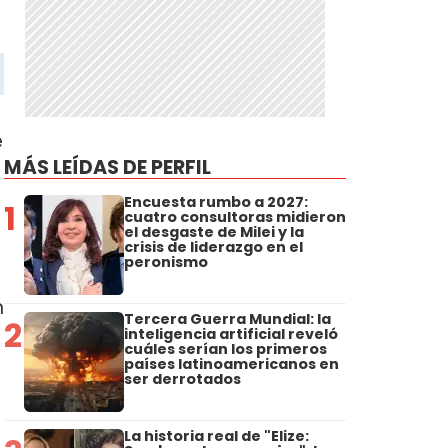
e
MÁS LEÍDAS DE PERFIL
Encuesta rumbo a 2027:
1
cuatro consultoras midieron
el desgaste de Milei y la
crisis de liderazgo en el
peronismo
n
Tercera Guerra Mundial: la
2
inteligencia artificial reveló
cuáles serían los primeros
países latinoamericanos en
ser derrotados
l
La historia real de "Elize: