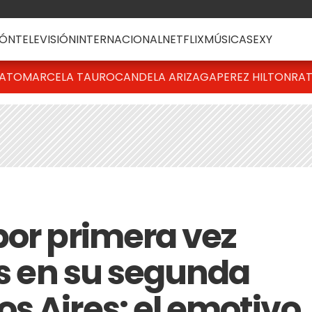
ÓN
TELEVISIÓN
INTERNACIONAL
NETFLIX
MÚSICA
SEXY
BATO
MARCELA TAURO
CANDELA ARIZAGA
PEREZ HILTON
RAT
por primera vez
os en su segunda
s Aires: el emotivo