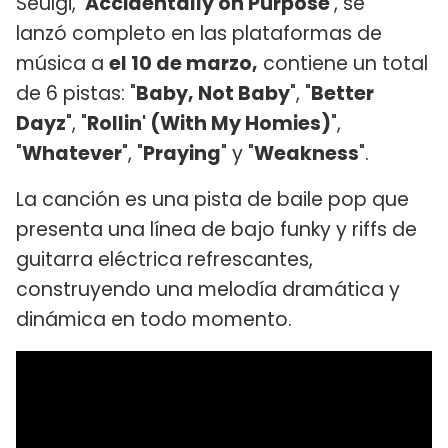
Seulgi,
'Accidentally on Purpose'
, se
lanzó completo en las plataformas de
música a
el 10 de marzo,
contiene un total
de 6 pistas: "
Baby, Not Baby
", "
Better
Dayz
", "
Rollin' (With My Homies)
",
"
Whatever
", "
Praying
" y "
Weakness
".
La canción es una pista de baile pop que
presenta una línea de bajo funky y riffs de
guitarra eléctrica refrescantes,
construyendo una melodía dramática y
dinámica en todo momento.