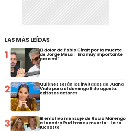
LAS MÁS LEÍDAS
El dolor de Pablo Giralt por la muerte
1
de Jorge Messi: "Era muy importante
para mí"
Quiénes serán los invitados de Juana
2
Viale para el domingo 9 de agosto:
exitosos actores
El emotivo mensaje de Rocío Marengo
3
a Leandro Rud tras su muerte: "La re
luchaste"