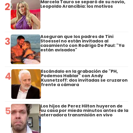
Marcela Tauro se separó de su novio,
2
Leopoldo Arancibia: los motivos
Aseguran que los padres de Tini
3
Stoessel no están invitados al
casamiento con Rodrigo De Paul: "Ya
están avisados"
Escándalo en la grabación de "PH,
4
Podemos Hablar" con Andy
Kusnetzoff: dos invitadas se cruzaron
frente a cámara
Los hijos de Perez Hilton huyeron de
5
su casa por miedo minutos antes de la
aterradora transmisión en vivo