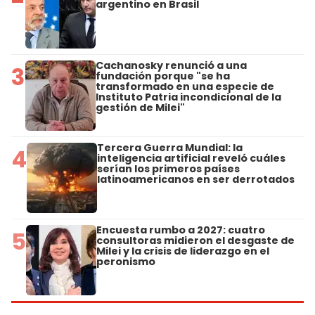
argentino en Brasil
Cachanosky renunció a una
3
fundación porque "se ha
transformado en una especie de
Instituto Patria incondicional de la
gestión de Milei"
Tercera Guerra Mundial: la
4
inteligencia artificial reveló cuáles
serían los primeros países
latinoamericanos en ser derrotados
Encuesta rumbo a 2027: cuatro
5
consultoras midieron el desgaste de
Milei y la crisis de liderazgo en el
peronismo