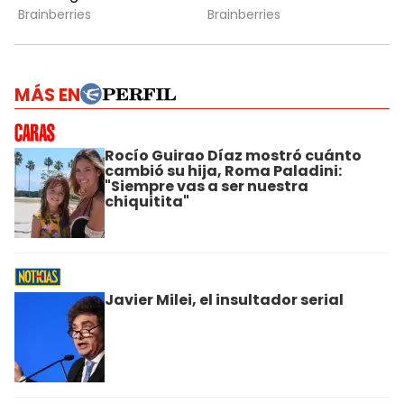
MÁS EN
Rocío Guirao Díaz mostró cuánto
cambió su hija, Roma Paladini:
"Siempre vas a ser nuestra
chiquitita"
Javier Milei, el insultador serial