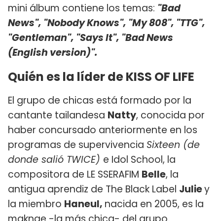
mini álbum contiene los temas:
"Bad
News", "Nobody Knows", "My 808", "TTG",
"Gentleman", "Says It", "Bad News
(English version)".
Quién es la líder de KISS OF LIFE
El grupo de chicas está formado por la
cantante tailandesa
Natty
, conocida por
haber concursado anteriormente en los
programas de supervivencia
Sixteen (de
donde salió TWICE)
e Idol School, la
compositora de LE SSERAFIM
Belle
, la
antigua aprendiz de The Black Label
Julie
y
la miembro
Haneul,
nacida en 2005, es la
maknae -la más chica- del grupo.