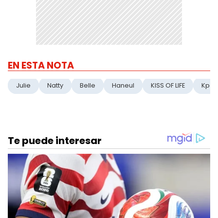
EN ESTA NOTA
Julie
Natty
Belle
Haneul
KISS OF LIFE
Kpo