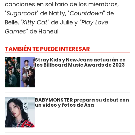
canciones en solitario de los miembros,
"
Sugarcoat
" de Natty, "
Countdown
" de
Belle,
"Kitty Cat"
de Julie y
"Play Love
Games"
de Haneul.
TAMBIÉN TE PUEDE INTERESAR
Stray Kids y NewJeans actuarán en
los Billboard Music Awards de 2023
BABYMONSTER prepara su debut con
un video y fotos de Asa