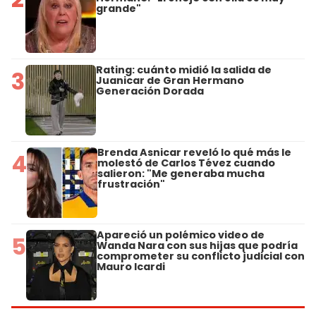
grande"
Rating: cuánto midió la salida de
3
Juanicar de Gran Hermano
Generación Dorada
Brenda Asnicar reveló lo qué más le
4
molestó de Carlos Tévez cuando
salieron: "Me generaba mucha
frustración"
Apareció un polémico video de
5
Wanda Nara con sus hijas que podría
comprometer su conflicto judicial con
Mauro Icardi