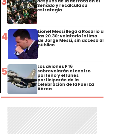
3
después de la derrota en el
Senado y recalcula su
estrategia
Lionel Messi llega a Rosario a
4
las 20.30: velatorio íntimo
de Jorge Messi, sin acceso al
público
Los aviones F 16
5
sobrevolarán el centro
porteño y el lunes
participarán de la
celebración de la Fuerza
Aérea