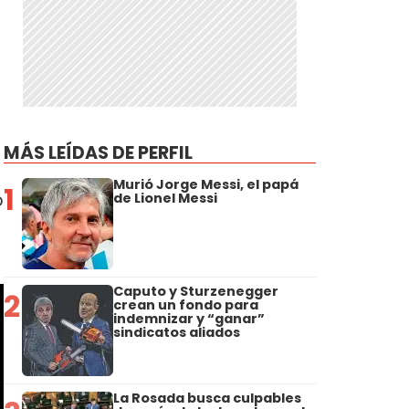
MÁS LEÍDAS DE PERFIL
Murió Jorge Messi, el papá
1
o
de Lionel Messi
Caputo y Sturzenegger
2
crean un fondo para
indemnizar y “ganar”
sindicatos aliados
La Rosada busca culpables