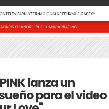
ÓN
TELEVISIÓN
INTERNACIONAL
NETFLIX
MÚSICA
SEXY
LACKPINK
LEANDRO RUD
JUANICAR
RATING
PINK lanza un
sueño para el video
ur Love"