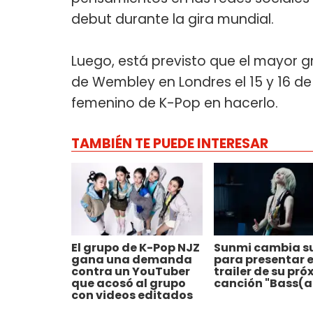
debut durante la gira mundial.
Luego, está previsto que el mayor 
de Wembley en Londres el 15 y 16 de
femenino de K-Pop en hacerlo.
TAMBIÉN TE PUEDE INTERESAR
El grupo de K-Pop NJZ
Sunmi cambia su
gana una demanda
para presentar e
contra un YouTuber
trailer de su pr
que acosó al grupo
canción "Bass(a
con videos editados