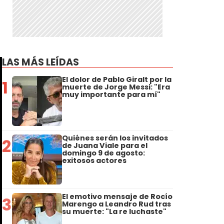
LAS MÁS LEÍDAS
El dolor de Pablo Giralt por la
1
muerte de Jorge Messi: "Era
muy importante para mí"
Quiénes serán los invitados
2
de Juana Viale para el
domingo 9 de agosto:
exitosos actores
El emotivo mensaje de Rocío
3
Marengo a Leandro Rud tras
su muerte: "La re luchaste"