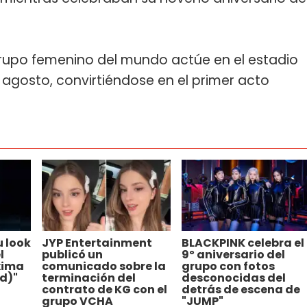
grupo femenino del mundo actúe en el estadio
 agosto, convirtiéndose en el primer acto
 look
JYP Entertainment
BLACKPINK celebra el
l
publicó un
9º aniversario del
óxima
comunicado sobre la
grupo con fotos
d)"
terminación del
desconocidas del
contrato de KG con el
detrás de escena de
grupo VCHA
"JUMP"