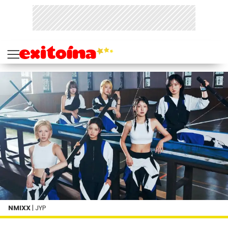
NMIXX
| JYP