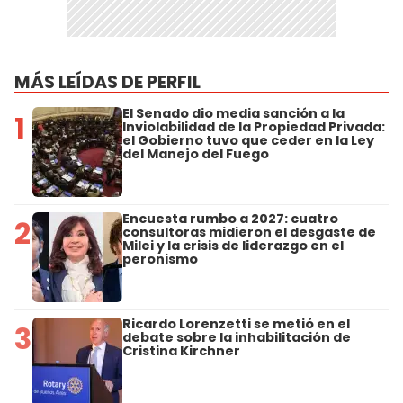
MÁS LEÍDAS DE PERFIL
El Senado dio media sanción a la
1
Inviolabilidad de la Propiedad Privada:
el Gobierno tuvo que ceder en la Ley
del Manejo del Fuego
Encuesta rumbo a 2027: cuatro
2
consultoras midieron el desgaste de
Milei y la crisis de liderazgo en el
peronismo
Ricardo Lorenzetti se metió en el
3
debate sobre la inhabilitación de
Cristina Kirchner