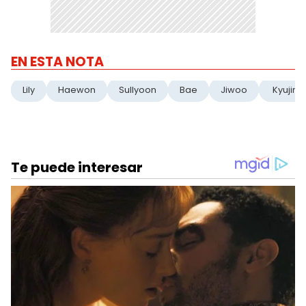
EN ESTA NOTA
Lily
Haewon
Sullyoon
Bae
Jiwoo
Kyujin