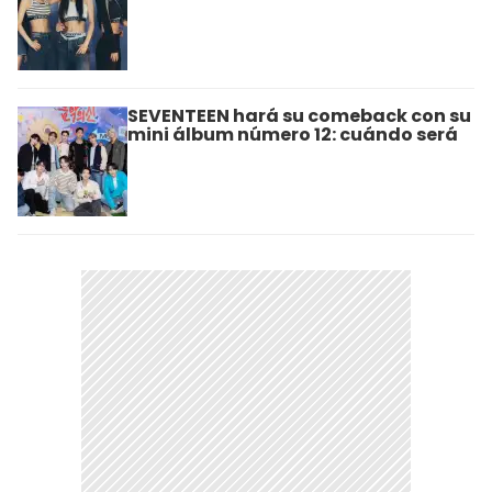
SEVENTEEN hará su comeback con su
mini álbum número 12: cuándo será