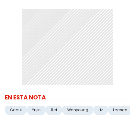
EN ESTA NOTA
Gaeul
Yujin
Rei
Wonyoung
Liz
Leeseo