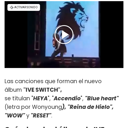
Las canciones que forman el nuevo
álbum
"IVE SWITCH",
se títulan "
HEYA
", "
Accendio
",
"Blue heart"
(letra por Wonyoung
), "Reina de Hielo",
"WOW"
y
"RESET"
.