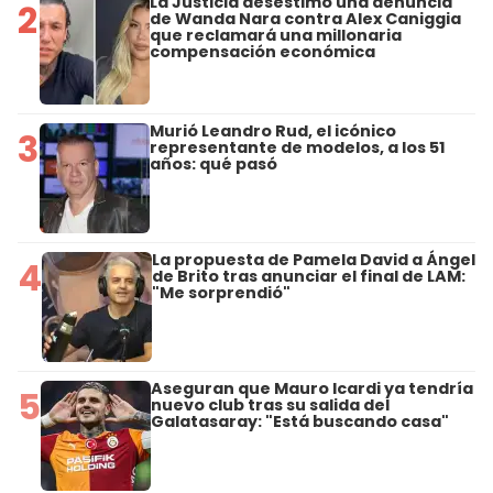
La Justicia desestimó una denuncia
2
de Wanda Nara contra Alex Caniggia
que reclamará una millonaria
compensación económica
Murió Leandro Rud, el icónico
3
representante de modelos, a los 51
años: qué pasó
La propuesta de Pamela David a Ángel
4
de Brito tras anunciar el final de LAM:
"Me sorprendió"
Aseguran que Mauro Icardi ya tendría
5
nuevo club tras su salida del
Galatasaray: "Está buscando casa"