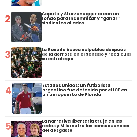
Caputo y Sturzenegger crean un
2
fondo para indemnizar y “ganar”
sindicatos aliados
La Rosada busca culpables después
3
de la derrota en el Senado y recalcula
su estrategia
Estados Unidos: un futbolista
4
argentino fue detenido por el ICE en
un aeropuerto de Florida
La narrativa libertaria cruje en las
5
redes y Milei sufre las consecuencias
del desgaste