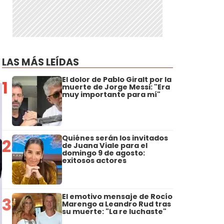
LAS MÁS LEÍDAS
El dolor de Pablo Giralt por la
1
muerte de Jorge Messi: "Era
muy importante para mí"
Quiénes serán los invitados
2
de Juana Viale para el
domingo 9 de agosto:
exitosos actores
El emotivo mensaje de Rocío
3
Marengo a Leandro Rud tras
su muerte: "La re luchaste"