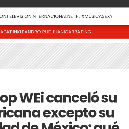
ÓN
TELEVISIÓN
INTERNACIONAL
NETFLIX
MÚSICA
SEXY
LACKPINK
LEANDRO RUD
JUANICAR
RATING
pop WEi canceló su
ricana excepto su
ad de México: qué