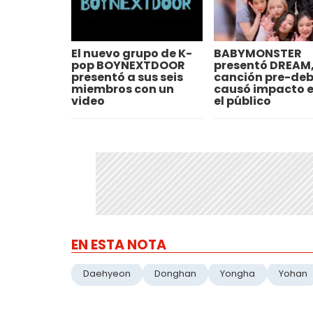
El nuevo grupo de K-
BABYMONSTER
pop BOYNEXTDOOR
presentó DREAM,
presentó a sus seis
canción pre-deb
miembros con un
causó impacto e
video
el público
EN ESTA NOTA
Daehyeon
Donghan
Yongha
Yohan