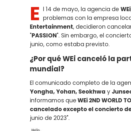
E
l 14 de mayo, la agencia de
WEi
problemas con la empresa loc
Entertainment
, decidieron cancela
"
PASSION
". Sin embargo, el concier
junio, como estaba previsto.
¿Por qué WEi canceló la par
mundial?
El comunicado completo de la agen
Yongha, Yohan, Seokhwa
y
Junse
informamos que
WEi 2ND WORLD TO
cancelado excepto el concierto d
junio de 2023".