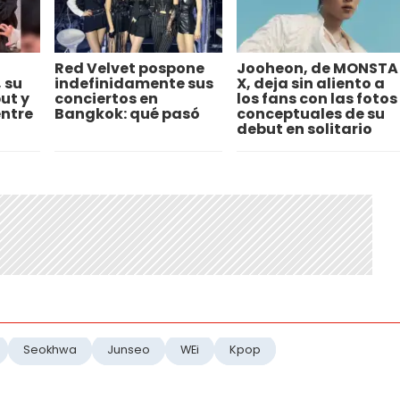
Red Velvet pospone
Jooheon, de MONSTA
 su
indefinidamente sus
X, deja sin aliento a
ut y
conciertos en
los fans con las fotos
ntre
Bangkok: qué pasó
conceptuales de su
debut en solitario
Seokhwa
Junseo
WEi
Kpop