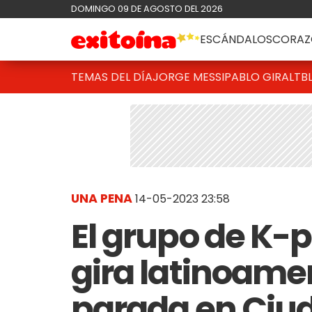
DOMINGO 09 DE AGOSTO DEL 2026
ESCÁNDALOS
CORAZ
TEMAS DEL DÍA
JORGE MESSI
PABLO GIRALT
B
UNA PENA
14-05-2023 23:58
El grupo de K-
gira latinoame
parada en Ciud