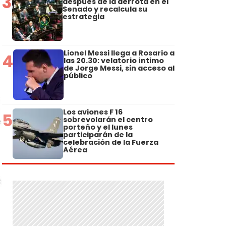
3
después de la derrota en el
Senado y recalcula su
estrategia
Lionel Messi llega a Rosario a
4
las 20.30: velatorio íntimo
de Jorge Messi, sin acceso al
público
Los aviones F 16
5
sobrevolarán el centro
porteño y el lunes
participarán de la
celebración de la Fuerza
Aérea