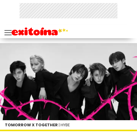
TOMORROW X TOGETHER
| HYBE