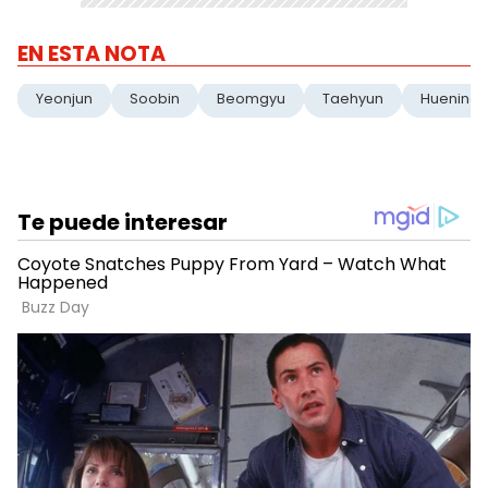
EN ESTA NOTA
Yeonjun
Soobin
Beomgyu
Taehyun
HueningK