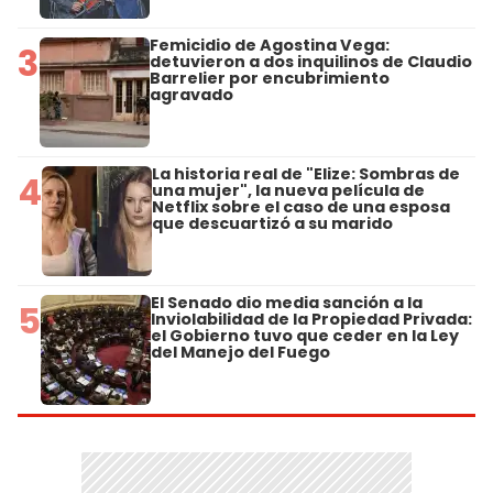
Femicidio de Agostina Vega:
3
detuvieron a dos inquilinos de Claudio
Barrelier por encubrimiento
agravado
La historia real de "Elize: Sombras de
4
una mujer", la nueva película de
Netflix sobre el caso de una esposa
que descuartizó a su marido
El Senado dio media sanción a la
5
Inviolabilidad de la Propiedad Privada:
el Gobierno tuvo que ceder en la Ley
del Manejo del Fuego