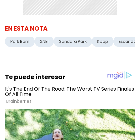
EN ESTA NOTA
Park Bom
2NE1
Sandara Park
Kpop
Escandalo