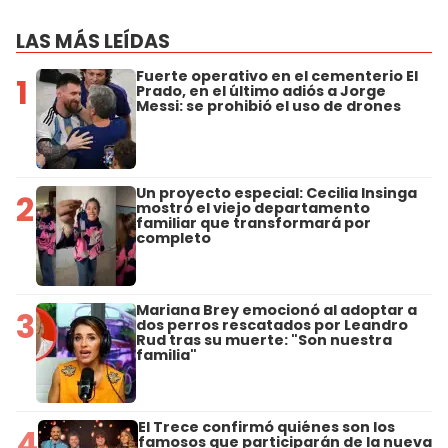
LAS MÁS LEÍDAS
Fuerte operativo en el cementerio El
1
Prado, en el último adiós a Jorge
Messi: se prohibió el uso de drones
Un proyecto especial: Cecilia Insinga
2
mostró el viejo departamento
familiar que transformará por
completo
Mariana Brey emocionó al adoptar a
3
dos perros rescatados por Leandro
Rud tras su muerte: "Son nuestra
familia"
El Trece confirmó quiénes son los
4
famosos que participarán de la nueva