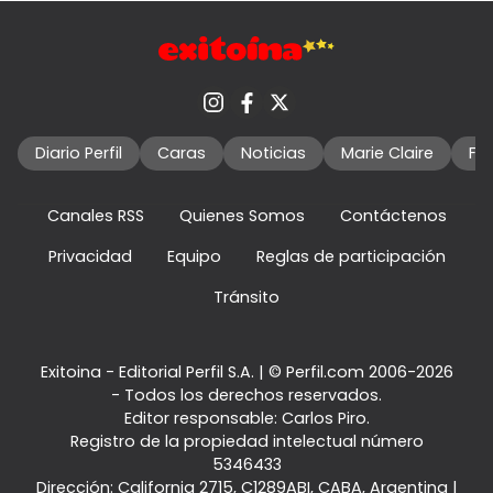
Diario Perfil
Caras
Noticias
Marie Claire
Fo
Canales RSS
Quienes Somos
Contáctenos
Privacidad
Equipo
Reglas de participación
Tránsito
Exitoina - Editorial Perfil S.A.
| © Perfil.com 2006-2026
- Todos los derechos reservados.
Editor responsable: Carlos Piro.
Registro de la propiedad intelectual número
5346433
Dirección:
California 2715
,
C1289ABI
,
CABA, Argentina
|