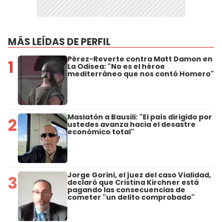
MÁS LEÍDAS DE PERFIL
Pérez-Reverte contra Matt Damon en
1
La Odisea: "No es el héroe
mediterráneo que nos contó Homero"
Maslatón a Bausili: "El país dirigido por
2
ustedes avanza hacia el desastre
económico total"
Jorge Gorini, el juez del caso Vialidad,
3
declaró que Cristina Kirchner está
pagando las consecuencias de
cometer "un delito comprobado"