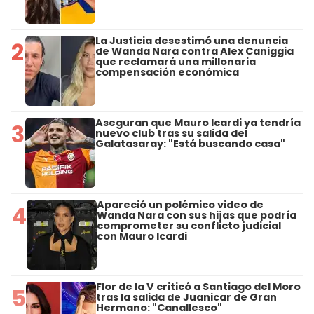
La Justicia desestimó una denuncia
2
de Wanda Nara contra Alex Caniggia
que reclamará una millonaria
compensación económica
Aseguran que Mauro Icardi ya tendría
3
nuevo club tras su salida del
Galatasaray: "Está buscando casa"
Apareció un polémico video de
4
Wanda Nara con sus hijas que podría
comprometer su conflicto judicial
con Mauro Icardi
Flor de la V criticó a Santiago del Moro
5
tras la salida de Juanicar de Gran
Hermano: "Canallesco"