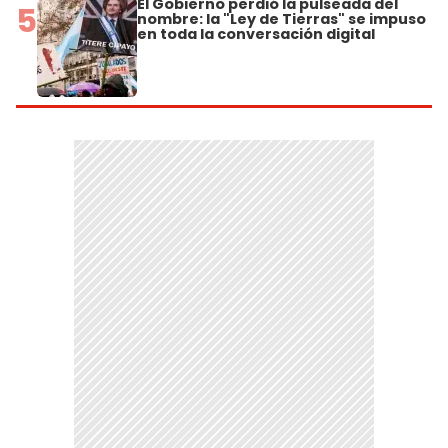
El Gobierno perdió la pulseada del
5
nombre: la "Ley de Tierras" se impuso
en toda la conversación digital