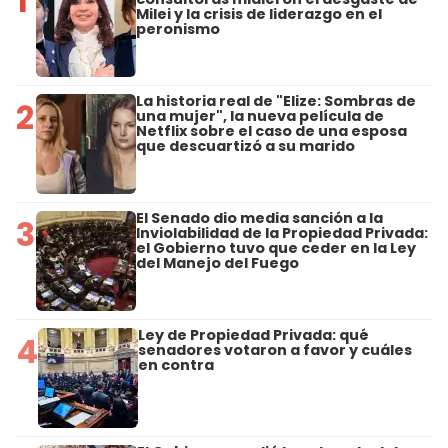
1
Milei y la crisis de liderazgo en el
peronismo
La historia real de "Elize: Sombras de
2
una mujer", la nueva película de
Netflix sobre el caso de una esposa
que descuartizó a su marido
El Senado dio media sanción a la
3
Inviolabilidad de la Propiedad Privada:
el Gobierno tuvo que ceder en la Ley
del Manejo del Fuego
Ley de Propiedad Privada: qué
4
senadores votaron a favor y cuáles
en contra