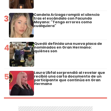
Candela Arizaga rompió el silencio
3
tras el escándalo con Facundo
Moyano: "Tengo errores como
cualquiera"
Quedó definida una nueva placa de
4
nominados en Gran Hermano:
quiénes son
Laura Ubfal sorprendió al revelar que
5
recibió una carta documento de un
participante que continúa en Gran
Hermano