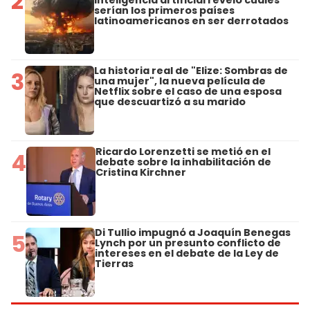
2
serían los primeros países
latinoamericanos en ser derrotados
La historia real de "Elize: Sombras de
3
una mujer", la nueva película de
Netflix sobre el caso de una esposa
que descuartizó a su marido
Ricardo Lorenzetti se metió en el
4
debate sobre la inhabilitación de
Cristina Kirchner
Di Tullio impugnó a Joaquín Benegas
5
Lynch por un presunto conflicto de
intereses en el debate de la Ley de
Tierras