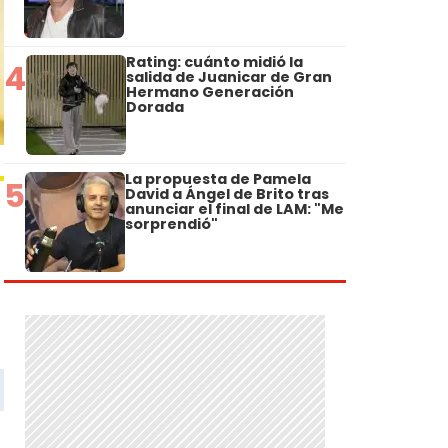
Rating: cuánto midió la
4
salida de Juanicar de Gran
Hermano Generación
Dorada
La propuesta de Pamela
5
David a Ángel de Brito tras
anunciar el final de LAM: "Me
sorprendió"