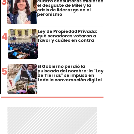
3
cuatro consultoras midieron
el desgaste de Milei y la
crisis de liderazgo en el
peronismo
Ley de Propiedad Privada:
4
qué senadores votaron a
favor y cuáles en contra
El Gobierno perdió la
5
pulseada del nombre: la "Ley
de Tierras" se impuso en
toda la conversación digital