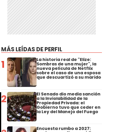
MÁS LEÍDAS DE PERFIL
La historia real de "Elize:
1
Sombras de una mujer", la
nueva película de Netflix
sobre el caso de una esposa
que descuartizó a su marido
El Senado dio media sanción
2
a la Inviolabilidad de la
Propiedad Privada: el
Gobierno tuvo que ceder en
la Ley del Manejo del Fuego
Encuesta rumbo a 2027: