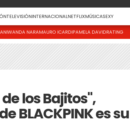
ÓN
TELEVISIÓN
INTERNACIONAL
NETFLIX
MÚSICA
SEXY
IANI
WANDA NARA
MAURO ICARDI
PAMELA DAVID
RATING
de los Bajitos",
a de BLACKPINK es su