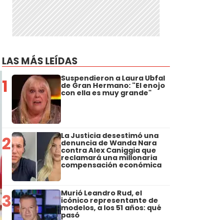
LAS MÁS LEÍDAS
Suspendieron a Laura Ubfal
1
de Gran Hermano: "El enojo
con ella es muy grande"
La Justicia desestimó una
2
denuncia de Wanda Nara
contra Alex Caniggia que
reclamará una millonaria
compensación económica
Murió Leandro Rud, el
3
icónico representante de
modelos, a los 51 años: qué
pasó