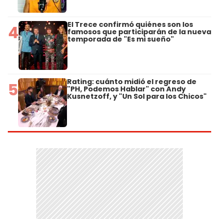
El Trece confirmó quiénes son los
4
famosos que participarán de la nueva
temporada de "Es mi sueño"
Rating: cuánto midió el regreso de
5
"PH, Podemos Hablar" con Andy
Kusnetzoff, y "Un Sol para los Chicos"