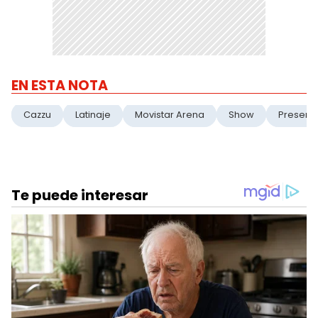
EN ESTA NOTA
Cazzu
Latinaje
Movistar Arena
Show
Present