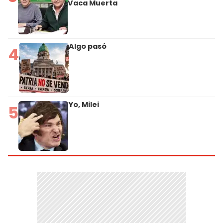
Vaca Muerta
Algo pasó
4
Yo, Milei
5