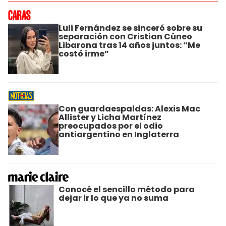
Luli Fernández se sinceró sobre su
separación con Cristian Cúneo
Libarona tras 14 años juntos: “Me
costó irme”
Con guardaespaldas: Alexis Mac
Allister y Licha Martínez
preocupados por el odio
antiargentino en Inglaterra
Conocé el sencillo método para
dejar ir lo que ya no suma