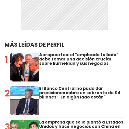
MÁS LEÍDAS DE PERFIL
Aeropuertos: el "empleado fallado"
1
debe tomar una decisión crucial
sobre Eurnekian y sus negocios
El Banco Central no pudo dar
2
precisiones sobre un sobrante de $4
billones: "En algún lado están"
La empresa que se le plantó a Estados
3
Unidos y hace negocios con China en