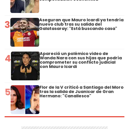
Aseguran que Mauro Icardi ya tendría
3
nuevo club tras su salida del
Galatasaray: "Está buscando casa"
Apareció un polémico video de
4
Wanda Nara con sus hijas que podría
comprometer su conflicto judicial
con Mauro Icardi
Flor de la V criticó a Santiago del Moro
5
tras la salida de Juanicar de Gran
Hermano: "Canallesco"