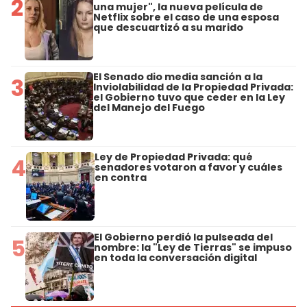
2
una mujer", la nueva película de
Netflix sobre el caso de una esposa
que descuartizó a su marido
El Senado dio media sanción a la
3
Inviolabilidad de la Propiedad Privada:
el Gobierno tuvo que ceder en la Ley
del Manejo del Fuego
Ley de Propiedad Privada: qué
4
senadores votaron a favor y cuáles
en contra
El Gobierno perdió la pulseada del
5
nombre: la "Ley de Tierras" se impuso
en toda la conversación digital