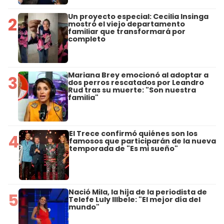
Un proyecto especial: Cecilia Insinga
2
mostró el viejo departamento
familiar que transformará por
completo
Mariana Brey emocionó al adoptar a
3
dos perros rescatados por Leandro
Rud tras su muerte: "Son nuestra
familia"
El Trece confirmó quiénes son los
4
famosos que participarán de la nueva
temporada de "Es mi sueño"
Nació Mila, la hija de la periodista de
5
Telefe Luly Illbele: "El mejor día del
mundo"