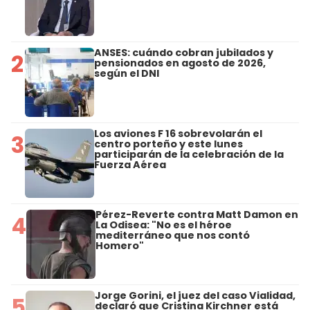
ANSES: cuándo cobran jubilados y
2
pensionados en agosto de 2026,
según el DNI
Los aviones F 16 sobrevolarán el
3
centro porteño y este lunes
participarán de la celebración de la
Fuerza Aérea
Pérez-Reverte contra Matt Damon en
4
La Odisea: "No es el héroe
mediterráneo que nos contó
Homero"
Jorge Gorini, el juez del caso Vialidad,
5
declaró que Cristina Kirchner está