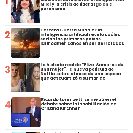
1
Milei y la crisis de liderazgo en el
peronismo
Tercera Guerra Mundial: la
2
inteligencia artificial reveló cuáles
serían los primeros países
latinoamericanos en ser derrotados
La historia real de "Elize: Sombras de
3
una mujer", la nueva película de
Netflix sobre el caso de una esposa
que descuartizó a su marido
Ricardo Lorenzetti se metió en el
4
debate sobre la inhabilitación de
Cristina Kirchner