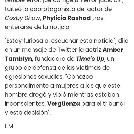
terrible error: ¡Se corrige un error judicial!",
tuiteó la coprotagonista del actor de
Cosby Show
,
Phylicia Rashad
tras
enterarse de la noticia.
"Estoy furiosa al escuchar esta noticia", dijo
en un mensaje de Twitter la actriz
Amber
Tamblyn
, fundadora de
Time's Up
, un
grupo de defensa de las víctimas de
agresiones sexuales. "Conozco
personalmente a mujeres a las que este
hombre drogó y violó mientras estaban
inconscientes.
Vergüenza
para el tribunal
y esta decisión".
L.M