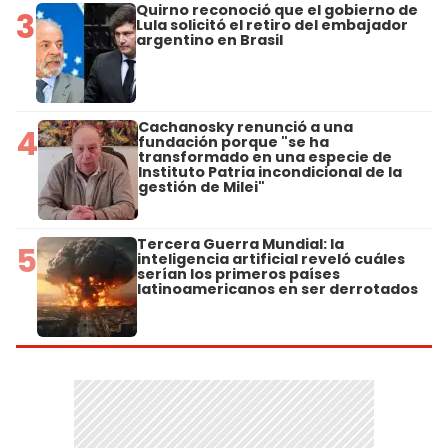
Quirno reconoció que el gobierno de
3
Lula solicitó el retiro del embajador
argentino en Brasil
Cachanosky renunció a una
4
fundación porque "se ha
transformado en una especie de
Instituto Patria incondicional de la
gestión de Milei"
Tercera Guerra Mundial: la
5
inteligencia artificial reveló cuáles
serían los primeros países
latinoamericanos en ser derrotados