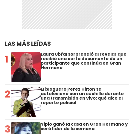
LAS MÁS LEÍDAS
Laura Ubfal sorprendió al revelar que
1
recibió una carta documento de un
participante que continúa en Gran
Hermano
El bloguero Perez Hilton se
2
autolesionó con un cuchillo durante
una transmisión en vivo: qué dice el
reporte policial
Yipio ganó la casa en Gran Hermano y
3
será líder de la semana