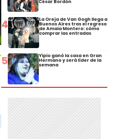
César Bordón
La Oreja de Van Gogh llega a
4
Buenos Aires tras el regreso
de Amaia Montero: cómo
comprar las entradas
Yipio ganó la casa en Gran
5
Hermano y será líder de la
semana