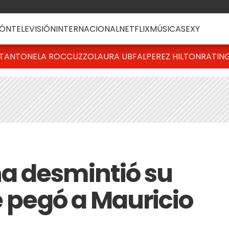
ÓN
TELEVISIÓN
INTERNACIONAL
NETFLIX
MÚSICA
SEXY
T
ANTONELA ROCCUZZO
LAURA UBFAL
PEREZ HILTON
RATIN
a desmintió su
e pegó a Mauricio