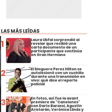
LAS MÁS LEÍDAS
Laura Ubfal sorprendió al
1
revelar que recibió una
carta documento de un
participante que continúa
en Gran Hermano
El bloguero Perez Hilton se
2
autolesionó con un cuchillo
durante una transmisión en
vivo: qué dice el reporte
policial
En fotos, así fue la avant
3
premiere de "Canelones"
con Darío Barassi, Agustín
Aristarán, Verónica Llinás y