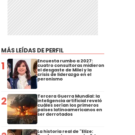
MÁS LEÍDAS DE PERFIL
Encuesta rumbo a 2027:
1
cuatro consultoras midieron
el desgaste de Milei y la
crisis de liderazgo en el
peronismo
Tercera Guerra Mundial: la
2
inteligencia artificial reveló
cuáles serían los primeros
países latinoamericanos en
ser derrotados
La historia real de "Elize: