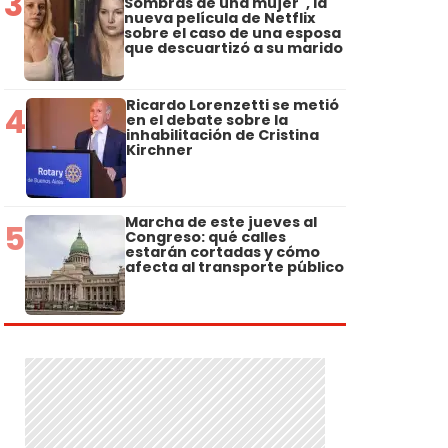
3
Sombras de una mujer", la
nueva película de Netflix
sobre el caso de una esposa
que descuartizó a su marido
Ricardo Lorenzetti se metió
4
en el debate sobre la
inhabilitación de Cristina
Kirchner
Marcha de este jueves al
5
Congreso: qué calles
estarán cortadas y cómo
afecta al transporte público