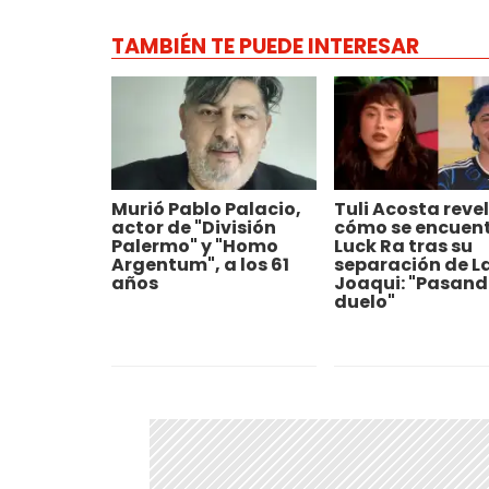
TAMBIÉN TE PUEDE INTERESAR
Murió Pablo Palacio,
Tuli Acosta reve
actor de "División
cómo se encuen
Palermo" y "Homo
Luck Ra tras su
Argentum", a los 61
separación de L
años
Joaqui: "Pasand
duelo"