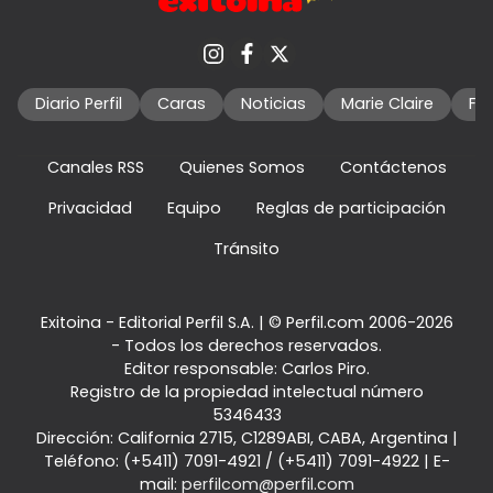
Diario Perfil
Caras
Noticias
Marie Claire
Fo
Canales RSS
Quienes Somos
Contáctenos
Privacidad
Equipo
Reglas de participación
Tránsito
Exitoina - Editorial Perfil S.A.
| © Perfil.com 2006-2026
- Todos los derechos reservados.
Editor responsable: Carlos Piro.
Registro de la propiedad intelectual número
5346433
Dirección:
California 2715
,
C1289ABI
,
CABA, Argentina
|
Teléfono:
(+5411) 7091-4921
/
(+5411) 7091-4922
| E-
mail:
perfilcom@perfil.com