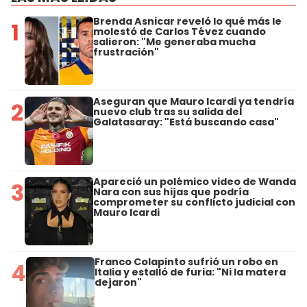
Brenda Asnicar reveló lo qué más le
1
molestó de Carlos Tévez cuando
salieron: "Me generaba mucha
frustración"
Aseguran que Mauro Icardi ya tendría
2
nuevo club tras su salida del
Galatasaray: "Está buscando casa"
Apareció un polémico video de Wanda
3
Nara con sus hijas que podría
comprometer su conflicto judicial con
Mauro Icardi
Franco Colapinto sufrió un robo en
4
Italia y estalló de furia: "Ni la matera
dejaron"