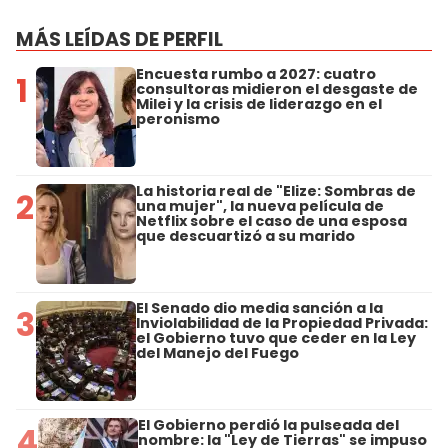
MÁS LEÍDAS DE PERFIL
Encuesta rumbo a 2027: cuatro
1
consultoras midieron el desgaste de
Milei y la crisis de liderazgo en el
peronismo
La historia real de "Elize: Sombras de
2
una mujer", la nueva película de
Netflix sobre el caso de una esposa
que descuartizó a su marido
El Senado dio media sanción a la
3
Inviolabilidad de la Propiedad Privada:
el Gobierno tuvo que ceder en la Ley
del Manejo del Fuego
El Gobierno perdió la pulseada del
4
nombre: la "Ley de Tierras" se impuso