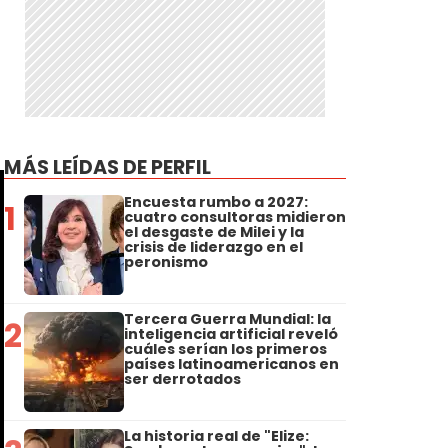
MÁS LEÍDAS DE PERFIL
Encuesta rumbo a 2027:
1
cuatro consultoras midieron
el desgaste de Milei y la
crisis de liderazgo en el
peronismo
Tercera Guerra Mundial: la
2
inteligencia artificial reveló
cuáles serían los primeros
países latinoamericanos en
ser derrotados
La historia real de "Elize: