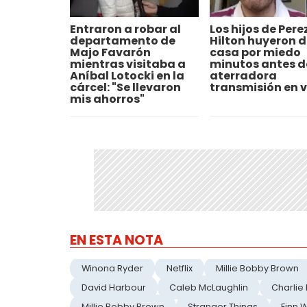
Entraron a robar al
Los hijos de Pere
departamento de
Hilton huyeron d
Majo Favarón
casa por miedo
mientras visitaba a
minutos antes d
Aníbal Lotocki en la
aterradora
cárcel: "Se llevaron
transmisión en v
mis ahorros"
EN ESTA NOTA
Winona Ryder
Netflix
Millie Bobby Brown
David Harbour
Caleb McLaughlin
Charlie
Millie Bobby Brown
Stranger Things
Finn 