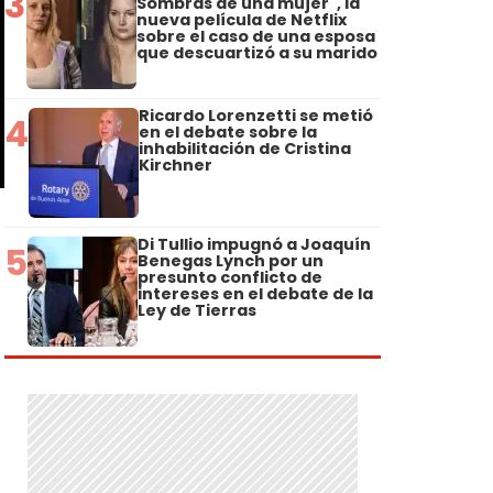
3
Sombras de una mujer", la
nueva película de Netflix
sobre el caso de una esposa
que descuartizó a su marido
Ricardo Lorenzetti se metió
4
en el debate sobre la
inhabilitación de Cristina
Kirchner
Di Tullio impugnó a Joaquín
5
Benegas Lynch por un
presunto conflicto de
intereses en el debate de la
Ley de Tierras