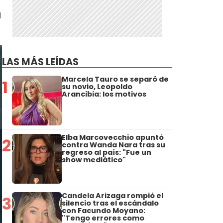
a
LAS MÁS LEÍDAS
Marcela Tauro se separó de
1
su novio, Leopoldo
Arancibia: los motivos
Elba Marcovecchio apuntó
2
contra Wanda Nara tras su
regreso al país: "Fue un
show mediático"
Candela Arizaga rompió el
3
silencio tras el escándalo
con Facundo Moyano:
"Tengo errores como