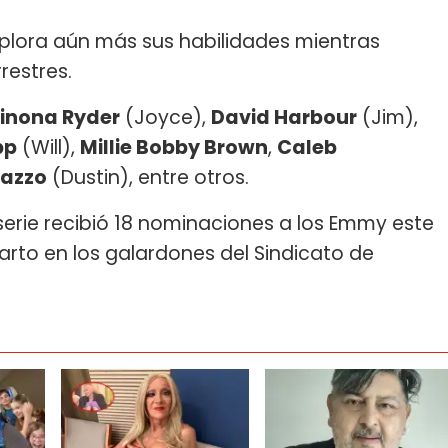
plora aún más sus habilidades mientras
estres.
inona Ryder
(Joyce),
David Harbour
(Jim),
pp
(Will),
Millie Bobby Brown
,
Caleb
azzo
(Dustin), entre otros.
serie recibió 18 nominaciones a los Emmy este
parto en los galardones del Sindicato de