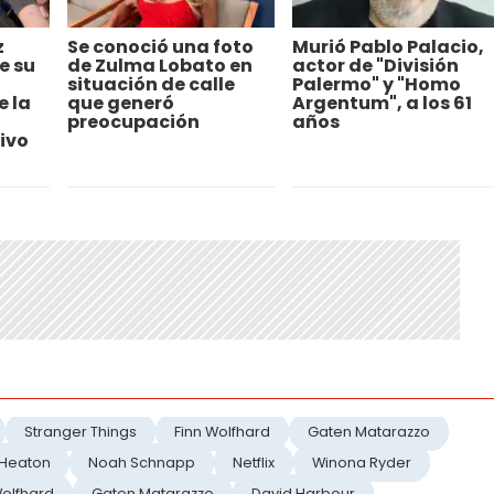
z
Se conoció una foto
Murió Pablo Palacio,
e su
de Zulma Lobato en
actor de "División
situación de calle
Palermo" y "Homo
e la
que generó
Argentum", a los 61
preocupación
años
ivo
Stranger Things
Finn Wolfhard
Gaten Matarazzo
 Heaton
Noah Schnapp
Netflix
Winona Ryder
Wolfhard
Gaten Matarazzo
David Harbour