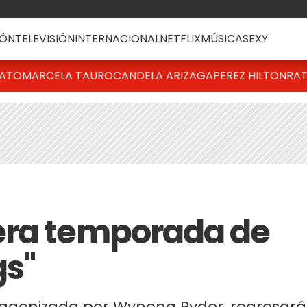
ÓN
TELEVISIÓN
INTERNACIONAL
NETFLIX
MÚSICA
SEXY
BATO
MARCELA TAURO
CANDELA ARIZAGA
PEREZ HILTON
RAT
era temporada de
gs"
rotagonizada por Wynona Ryder, regresará