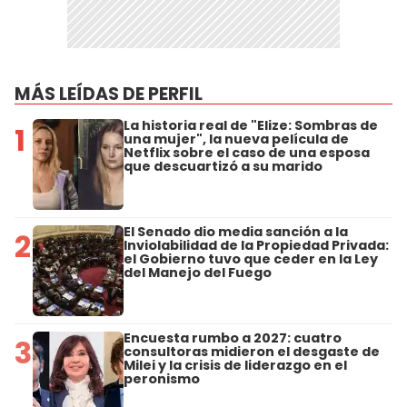
MÁS LEÍDAS DE PERFIL
La historia real de "Elize: Sombras de
1
una mujer", la nueva película de
Netflix sobre el caso de una esposa
que descuartizó a su marido
El Senado dio media sanción a la
2
Inviolabilidad de la Propiedad Privada:
el Gobierno tuvo que ceder en la Ley
del Manejo del Fuego
Encuesta rumbo a 2027: cuatro
3
consultoras midieron el desgaste de
Milei y la crisis de liderazgo en el
peronismo