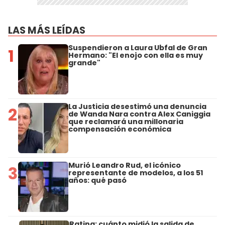
LAS MÁS LEÍDAS
Suspendieron a Laura Ubfal de Gran
1
Hermano: "El enojo con ella es muy
grande"
La Justicia desestimó una denuncia
2
de Wanda Nara contra Alex Caniggia
que reclamará una millonaria
compensación económica
Murió Leandro Rud, el icónico
3
representante de modelos, a los 51
años: qué pasó
Rating: cuánto midió la salida de