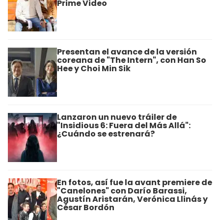
Prime Video
Presentan el avance de la versión
coreana de "The Intern", con Han So
Hee y Choi Min Sik
Lanzaron un nuevo tráiler de
"Insidious 6: Fuera del Más Allá":
¿Cuándo se estrenará?
En fotos, así fue la avant premiere de
"Canelones" con Darío Barassi,
Agustín Aristarán, Verónica Llinás y
César Bordón