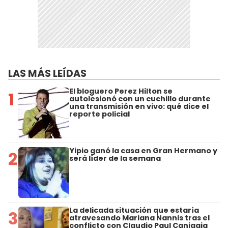
LAS MÁS LEÍDAS
El bloguero Perez Hilton se
1
autolesionó con un cuchillo durante
una transmisión en vivo: qué dice el
reporte policial
Yipio ganó la casa en Gran Hermano y
2
será líder de la semana
La delicada situación que estaría
3
atravesando Mariana Nannis tras el
conflicto con Claudio Paul Caniggia