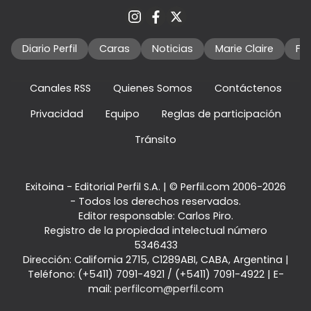
Diario Perfil
Caras
Noticias
Marie Claire
Fo
Canales RSS
Quienes Somos
Contáctenos
Privacidad
Equipo
Reglas de participación
Tránsito
Exitoina - Editorial Perfil S.A.
| © Perfil.com 2006-2026
- Todos los derechos reservados.
Editor responsable: Carlos Piro.
Registro de la propiedad intelectual número
5346433
Dirección:
California 2715
,
C1289ABI
,
CABA, Argentina
|
Teléfono:
(+5411) 7091-4921
/
(+5411) 7091-4922
| E-
mail:
perfilcom@perfil.com