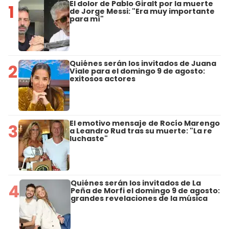
El dolor de Pablo Giralt por la muerte
1
de Jorge Messi: "Era muy importante
para mí"
Quiénes serán los invitados de Juana
2
Viale para el domingo 9 de agosto:
exitosos actores
El emotivo mensaje de Rocío Marengo
3
a Leandro Rud tras su muerte: "La re
luchaste"
Quiénes serán los invitados de La
4
Peña de Morfi el domingo 9 de agosto:
grandes revelaciones de la música