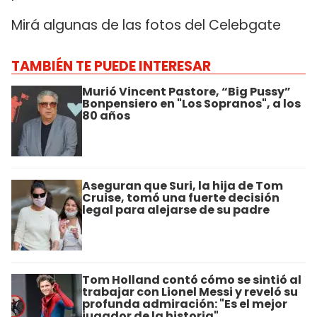
Mirá algunas de las fotos del Celebgate
TAMBIÉN TE PUEDE INTERESAR
Murió Vincent Pastore, “Big Pussy”
Bonpensiero en "Los Sopranos", a los
80 años
Aseguran que Suri, la hija de Tom
Cruise, tomó una fuerte decisión
legal para alejarse de su padre
Tom Holland contó cómo se sintió al
trabajar con Lionel Messi y reveló su
profunda admiración: "Es el mejor
jugador de la historia"