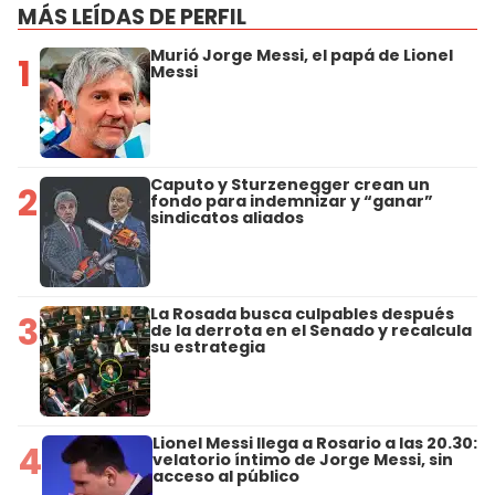
MÁS LEÍDAS DE PERFIL
Murió Jorge Messi, el papá de Lionel
1
Messi
Caputo y Sturzenegger crean un
2
fondo para indemnizar y “ganar”
sindicatos aliados
La Rosada busca culpables después
3
de la derrota en el Senado y recalcula
su estrategia
Lionel Messi llega a Rosario a las 20.30:
4
velatorio íntimo de Jorge Messi, sin
acceso al público