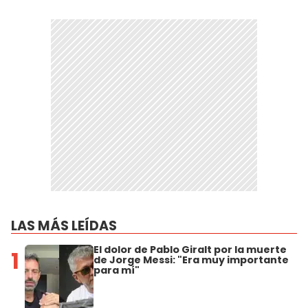
LAS MÁS LEÍDAS
El dolor de Pablo Giralt por la muerte
1
de Jorge Messi: "Era muy importante
para mí"