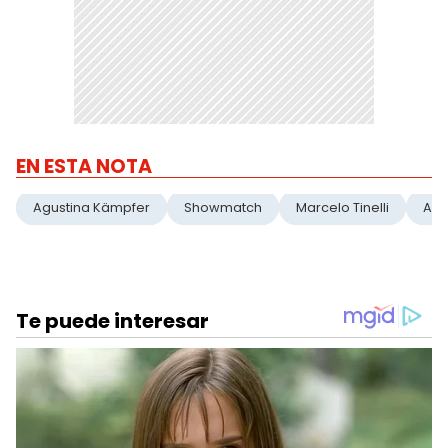
EN ESTA NOTA
Agustina Kämpfer
Showmatch
Marcelo Tinelli
Agu