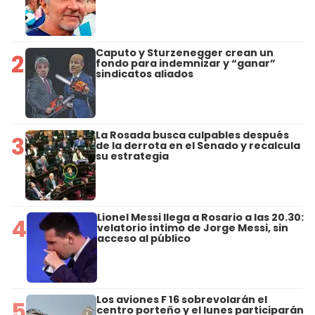
Caputo y Sturzenegger crean un
2
fondo para indemnizar y “ganar”
sindicatos aliados
La Rosada busca culpables después
3
de la derrota en el Senado y recalcula
su estrategia
Lionel Messi llega a Rosario a las 20.30:
4
velatorio íntimo de Jorge Messi, sin
acceso al público
Los aviones F 16 sobrevolarán el
5
centro porteño y el lunes participarán