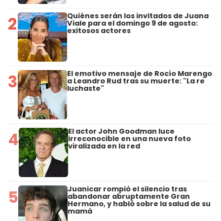
Quiénes serán los invitados de Juana
2
Viale para el domingo 9 de agosto:
exitosos actores
El emotivo mensaje de Rocío Marengo
3
a Leandro Rud tras su muerte: "La re
luchaste"
El actor John Goodman luce
4
irreconocible en una nueva foto
viralizada en la red
Juanicar rompió el silencio tras
5
abandonar abruptamente Gran
Hermano, y habló sobre la salud de su
mamá