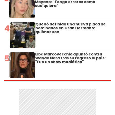
Moyano: "Tengo errores como
cualquiera"
Quedó definida una nueva placa de
4
nominados en Gran Hermano:
quiénes son
Elba Marcovecchio apuntó contra
5
Wanda Nara tras su regreso al país:
"Fue un show mediático"