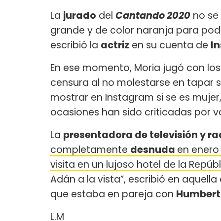
La
jurado
del
Cantando 2020
no se 
grande y de color naranja para pode
escribió la
actriz
en su cuenta de
I
En ese momento, Moria jugó con los
censura al no molestarse en tapar 
mostrar en Instagram si se es mujer
ocasiones han sido criticadas por va
La
presentadora de televisión y ra
completamente
desnuda
en enero
visita en un lujoso hotel de la Repúb
Adán a la vista”, escribió en aquel
que estaba en pareja con
Humbert
L.M