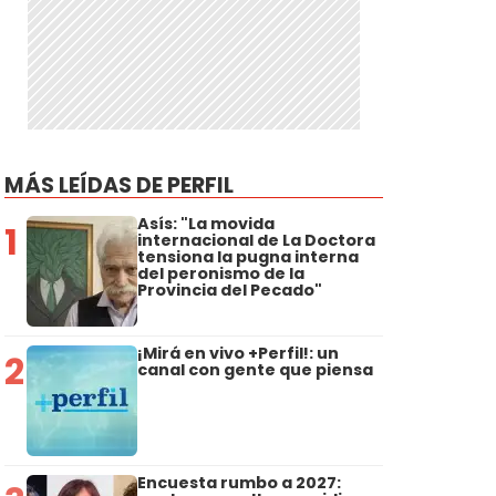
MÁS LEÍDAS DE PERFIL
Asís: "La movida
1
internacional de La Doctora
tensiona la pugna interna
del peronismo de la
Provincia del Pecado"
¡Mirá en vivo +Perfil!: un
2
canal con gente que piensa
Encuesta rumbo a 2027: