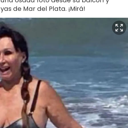
 una osada foto desde su balcón y
yas de Mar del Plata. ¡Mirá!