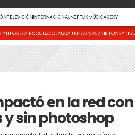
ÓN
TELEVISIÓN
INTERNACIONAL
NETFLIX
MÚSICA
SEXY
T
ANTONELA ROCCUZZO
LAURA UBFAL
PEREZ HILTON
RATIN
pactó en la red con
s y sin photoshop