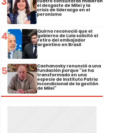
3
cuatro consultoras midieron
el desgaste de Milei y la
crisis de liderazgo en el
peronismo
Quirno reconoció que el
4
gobierno de Lula solicitó el
retiro del embajador
argentino en Brasil
Cachanosky renunció a una
5
fundación porque "se ha
transformado en una
especie de Instituto Patria
incondicional de la gestión
de Milei"