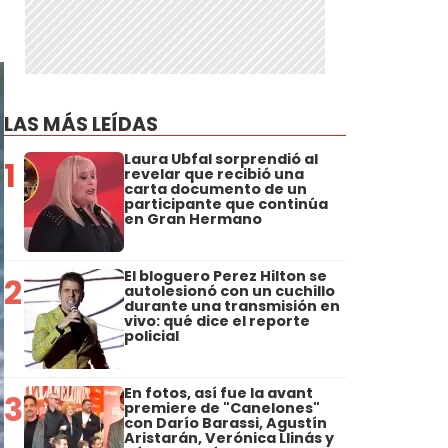
LAS MÁS LEÍDAS
Laura Ubfal sorprendió al
1
revelar que recibió una
carta documento de un
participante que continúa
en Gran Hermano
El bloguero Perez Hilton se
2
autolesionó con un cuchillo
durante una transmisión en
vivo: qué dice el reporte
policial
En fotos, así fue la avant
3
premiere de "Canelones"
con Darío Barassi, Agustín
Aristarán, Verónica Llinás y