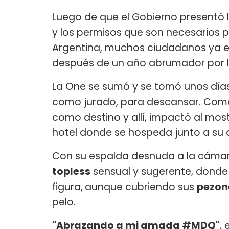
Luego de que el Gobierno presentó l
y los permisos que son necesarios par
Argentina, muchos ciudadanos ya el
después de un año abrumador por 
La One se sumó y se tomó unos día
como jurado, para descansar. Como t
como destino y allí, impactó al mostr
hotel donde se hospeda junto a su a
Con su espalda desnuda a la cámara
topless
sensual y sugerente, donde
figura,
aunque cubriendo sus
pezon
pelo.
"Abrazando a mi amada #MDQ"
,